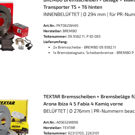
Transporter T5 + T6 hinten
INNENBELÜFTET | Ø 294 mm | für PR-Nu
Art.Nr.:
PKT062W495
Hersteller:
BREMBO
Teilenummer:
09.9582.11, P 85 083
Lieferumfang:
2x Bremsscheibe - BREMBO 09.9582.11
1x Bremsbelagsatz, Scheibenbremse - BREMBO P 
TEXTAR Bremsscheiben + Bremsbeläge fü
Arona Ibiza 4 5 Fabia 4 Kamiq vorne
BELÜFTET | Ø 276mm | PR-Nummern beach
Art.Nr.:
A05652W898
Hersteller:
TEXTAR
Teilenummer:
92313703, 2263101