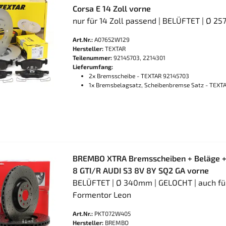
Corsa E 14 Zoll vorne
nur für 14 Zoll passend | BELÜFTET | Ø 
Art.Nr.:
A07652W129
Hersteller:
TEXTAR
Teilenummer:
92145703, 2214301
Lieferumfang:
2x Bremsscheibe - TEXTAR 92145703
1x Bremsbelagsatz, Scheibenbremse Satz - TEXT
BREMBO XTRA Bremsscheiben + Beläge +
8 GTI/R AUDI S3 8V 8Y SQ2 GA vorne
BELÜFTET | Ø 340mm | GELOCHT | auch fü
Formentor Leon
Art.Nr.:
PKT072W405
Hersteller:
BREMBO