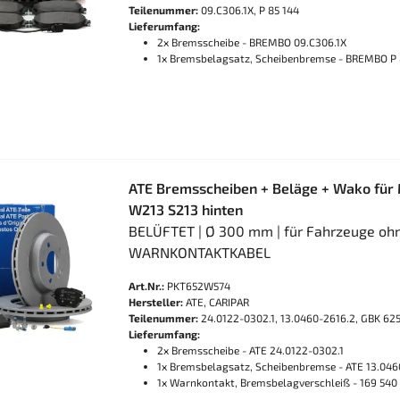
Teilenummer:
09.C306.1X, P 85 144
Lieferumfang:
2x Bremsscheibe - BREMBO 09.C306.1X
1x Bremsbelagsatz, Scheibenbremse - BREMBO P 
ATE Bremsscheiben + Beläge + Wako für
W213 S213 hinten
BELÜFTET | Ø 300 mm | für Fahrzeuge ohne
WARNKONTAKTKABEL
Art.Nr.:
PKT652W574
Hersteller:
ATE, CARIPAR
Teilenummer:
24.0122-0302.1, 13.0460-2616.2, GBK 62
Lieferumfang:
2x Bremsscheibe - ATE 24.0122-0302.1
1x Bremsbelagsatz, Scheibenbremse - ATE 13.046
1x Warnkontakt, Bremsbelagverschleiß - 169 540 