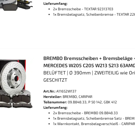
Lieferumfang:
2x Bremsscheibe - TEXTAR 92313703
1x Bremsbelagsatz, Scheibenbremse - TEXTAR 22
BREMBO Bremsscheiben + Bremsbeläge +
MERCEDES W205 C205 W213 S213 63AMG
BELÜFTET | Ø 390mm | ZWEITEILIG wie Ori
GESCHITZT
Art.Nr.:
A11652W137
Hersteller:
BREMBO, CARIPAR
Teilenummer:
09.B848.33, P 50 142, GBK 412
Lieferumfang:
2x Bremsscheibe - BREMBO 09.B848.33
1x Bremsbelagsatz, Scheibenbremse Satz - BREM
1x Warnkontakt, Bremsbelagverschleiß - CARIPAR