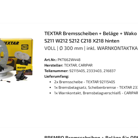
TEXTAR Bremsscheiben + Beläge + Wako
S211 W212 S212 C218 X218 hinten
VOLL | Ø 300 mm | inkl. WARNKONTAKTK
Art.Nr.:
PKT662W448
Hersteller:
TEXTAR, CARIPAR
Teilenummer:
92115405, 2333403, 216837
Lieferumfang:
2x Bremsscheibe - TEXTAR 92115405
1x Bremsbelagsatz, Scheibenbremse - TEXTAR 2
1x Warnkontakt, Bremsbelagverschleiß - CARIPAR
BREMBO Bremsscheiben + Beläge für OPEL