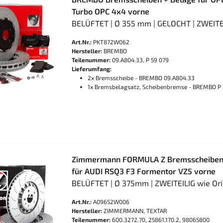
Turbo OPC 4x4 vorne
BELÜFTET | Ø 355 mm | GELOCHT | ZWEITE
Art.Nr.:
PKT872W062
Hersteller:
BREMBO
Teilenummer:
09.A804.33, P 59 079
Lieferumfang:
2x Bremsscheibe - BREMBO 09.A804.33
1x Bremsbelagsatz, Scheibenbremse - BREMBO P 
Zimmermann FORMULA Z Bremsscheiben 
für AUDI RSQ3 F3 Formentor VZ5 vorne
BELÜFTET | Ø 375mm | ZWEITEILIG wie Ori
Art.Nr.:
A09652W006
Hersteller:
ZIMMERMANN, TEXTAR
Teilenummer:
600.3272.70, 25861.170.2, 98065800