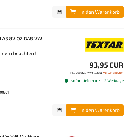
In den Warenkorb
I A3 8V Q2 GAB VW
mern beachten !
93,95 EUR
inkl. gesetzl. MwSt., zzgl.
Versandkosten
sofort lieferbar / 1-2 Werktage
00801
In den Warenkorb
 für VW Multivan