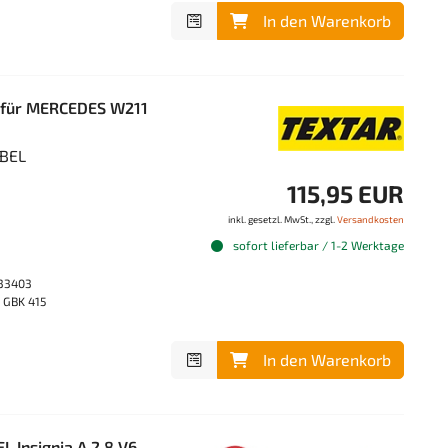
In den Warenkorb
 für MERCEDES W211
ABEL
115,95 EUR
inkl. gesetzl. MwSt., zzgl.
Versandkosten
sofort lieferbar / 1-2 Werktage
333403
 GBK 415
In den Warenkorb
 Insignia A 2.8 V6