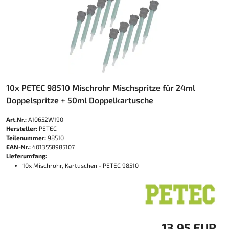
10x PETEC 98510 Mischrohr Mischspritze für 24ml
Doppelspritze + 50ml Doppelkartusche
Art.Nr.:
A10652W190
Hersteller:
PETEC
Teilenummer:
98510
EAN-Nr.:
4013558985107
Lieferumfang:
10x Mischrohr, Kartuschen - PETEC 98510
13,95 EUR