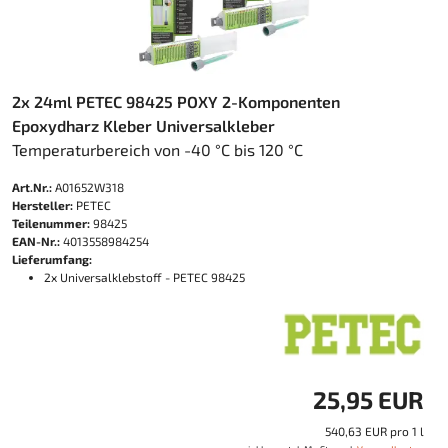
2x 24ml PETEC 98425 POXY 2-Komponenten
Epoxydharz Kleber Universalkleber
Temperaturbereich von -40 °C bis 120 °C
Art.Nr.:
A01652W318
Hersteller:
PETEC
Teilenummer:
98425
EAN-Nr.:
4013558984254
Lieferumfang:
2x Universalklebstoff - PETEC 98425
25,95 EUR
540,63 EUR pro 1 l