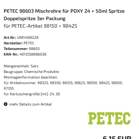
PETEC 98603 Mischrohre für POXY 24 + 50ml Spritze
Doppelspritze 3er Packung
für PETEC-Artikel 98150 + 98425
Art.Nr.:
UNI145W228
Hersteller:
PETEC
Teilenummer:
98603
EAN-Nr.:
4013558986036
Mengeneinheit: Satz
Baugruppe: Chemische Produkte
Montageinformation beachten:
für Artikelnummer: 98325, 98350, 98355, 98625, 98550, 98425, 98050,
97355
für Kartuschengröße [ml]: 24, 50
mehr Details zum Artikel
6,15 EUR