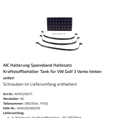
AIC Halterung Spannband Haltesatz
Kraftstoffbehälter Tank für VW Golf 3 Vento hinten
unten
Schrauben im Lieferumfang enthalten!
Art.Nr.:
A01652W371
Hersteller:
AIC
Teilenummer:
58929Set, 74192
EAN-Nr.:
4046283589296
Lieferumfang:
1x Haltersatz, Kraftstoffbehälter - AIC 58929Set