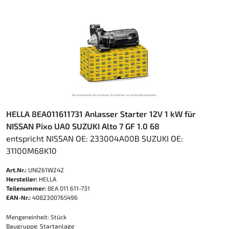
HELLA 8EA011611731 Anlasser Starter 12V 1 kW für
NISSAN Pixo UA0 SUZUKI Alto 7 GF 1.0 68
entspricht NISSAN OE: 233004A00B SUZUKI OE:
31100M68K10
Art.Nr.:
UNI261W242
Hersteller:
HELLA
Teilenummer:
8EA 011 611-731
EAN-Nr.:
4082300765496
Mengeneinheit: Stück
Baugruppe: Startanlage