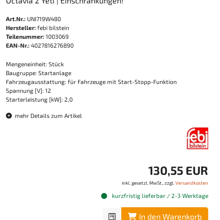
Octavia 2 Yeti | Einschränkungen!
Art.Nr.:
UNI719W480
Hersteller:
febi bilstein
Teilenummer:
1003069
EAN-Nr.:
4027816276890
Mengeneinheit: Stück
Baugruppe: Startanlage
Fahrzeugausstattung: für Fahrzeuge mit Start-Stopp-Funktion
Spannung [V]: 12
Starterleistung [kW]: 2,0
mehr Details zum Artikel
130,55 EUR
inkl. gesetzl. MwSt., zzgl.
Versandkosten
kurzfristig lieferbar / 2-3 Werktage
In den Warenkorb