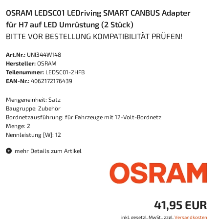
OSRAM LEDSC01 LEDriving SMART CANBUS Adapter
für H7 auf LED Umrüstung (2 Stück)
BITTE VOR BESTELLUNG KOMPATIBILITÄT PRÜFEN!
Art.Nr.:
UNI344W148
Hersteller:
OSRAM
Teilenummer:
LEDSC01-2HFB
EAN-Nr.:
4062172176439
Mengeneinheit: Satz
Baugruppe: Zubehör
Bordnetzausführung: für Fahrzeuge mit 12-Volt-Bordnetz
Menge: 2
Nennleistung [W]: 12
mehr Details zum Artikel
41,95 EUR
inkl. gesetzl. MwSt., zzgl.
Versandkosten