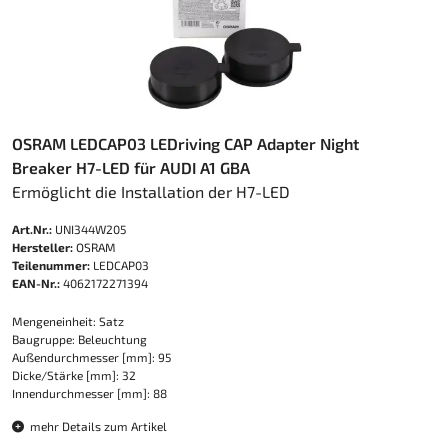
OSRAM LEDCAP03 LEDriving CAP Adapter Night
Breaker H7-LED für AUDI A1 GBA
Ermöglicht die Installation der H7-LED​
Art.Nr.:
UNI344W205
Hersteller:
OSRAM
Teilenummer:
LEDCAP03
EAN-Nr.:
4062172271394
Mengeneinheit: Satz
Baugruppe: Beleuchtung
Außendurchmesser [mm]: 95
Dicke/Stärke [mm]: 32
Innendurchmesser [mm]: 88
mehr Details zum Artikel