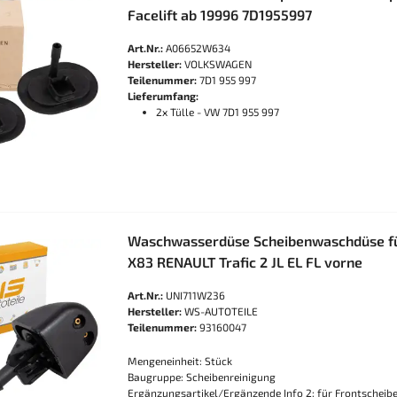
Facelift ab 19996 7D1955997
Art.Nr.:
A06652W634
Hersteller:
VOLKSWAGEN
Teilenummer:
7D1 955 997
Lieferumfang:
2x Tülle - VW 7D1 955 997
Waschwasserdüse Scheibenwaschdüse fü
X83 RENAULT Trafic 2 JL EL FL vorne
Art.Nr.:
UNI711W236
Hersteller:
WS-AUTOTEILE
Teilenummer:
93160047
Mengeneinheit: Stück
Baugruppe: Scheibenreinigung
Ergänzungsartikel/Ergänzende Info 2: für Frontscheib