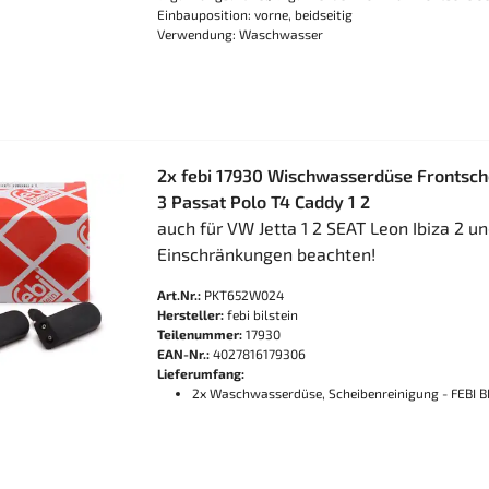
Einbauposition: vorne, beidseitig
Verwendung: Waschwasser
2x febi 17930 Wischwasserdüse Frontsche
3 Passat Polo T4 Caddy 1 2
auch für VW Jetta 1 2 SEAT Leon Ibiza 2 un
Einschränkungen beachten!
Art.Nr.:
PKT652W024
Hersteller:
febi bilstein
Teilenummer:
17930
EAN-Nr.:
4027816179306
Lieferumfang:
2x Waschwasserdüse, Scheibenreinigung - FEBI B