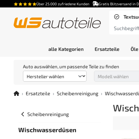
Über 25.000 zufriedene Kunden
Gratis Blitzversand in 
Textsu
alle Kategorien
Ersatzteile
Öle
Auto auswählen, um passende Teile zu finden
Ersatzteile
Scheibenreinigung
Wischwasserd
Wisch
Scheibenreinigung
Wischwasserdüsen