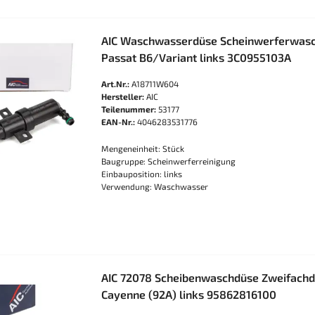
AIC Waschwasserdüse Scheinwerferwasc
Passat B6/Variant links 3C0955103A
Art.Nr.:
A18711W604
Hersteller:
AIC
Teilenummer:
53177
EAN-Nr.:
4046283531776
Mengeneinheit: Stück
Baugruppe: Scheinwerferreinigung
Einbauposition: links
Verwendung: Waschwasser
AIC 72078 Scheibenwaschdüse Zweifach
Cayenne (92A) links 95862816100