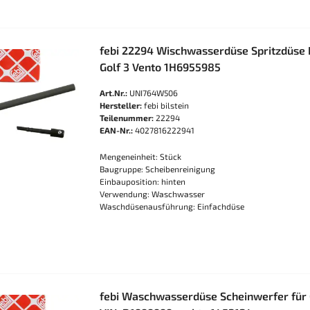
febi 22294 Wischwasserdüse Spritzdüse
Golf 3 Vento 1H6955985
Art.Nr.:
UNI764W506
Hersteller:
febi bilstein
Teilenummer:
22294
EAN-Nr.:
4027816222941
Mengeneinheit: Stück
Baugruppe: Scheibenreinigung
Einbauposition: hinten
Verwendung: Waschwasser
Waschdüsenausführung: Einfachdüse
febi Waschwasserdüse Scheinwerfer für O