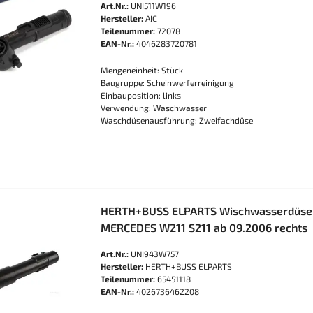
Art.Nr.:
UNI511W196
Hersteller:
AIC
Teilenummer:
72078
EAN-Nr.:
4046283720781
Mengeneinheit: Stück
Baugruppe: Scheinwerferreinigung
Einbauposition: links
Verwendung: Waschwasser
Waschdüsenausführung: Zweifachdüse
HERTH+BUSS ELPARTS Wischwasserdüse 
MERCEDES W211 S211 ab 09.2006 rechts
Art.Nr.:
UNI943W757
Hersteller:
HERTH+BUSS ELPARTS
Teilenummer:
65451118
EAN-Nr.:
4026736462208