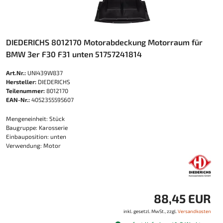
DIEDERICHS 8012170 Motorabdeckung Motorraum für
BMW 3er F30 F31 unten 51757241814
Art.Nr.:
UNI439W837
Hersteller:
DIEDERICHS
Teilenummer:
8012170
EAN-Nr.:
4052355595607
Mengeneinheit: Stück
Baugruppe: Karosserie
Einbauposition: unten
Verwendung: Motor
88,45 EUR
inkl. gesetzl. MwSt., zzgl.
Versandkosten