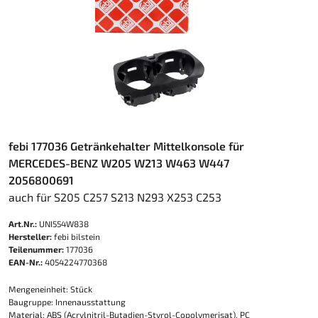
febi 177036 Getränkehalter Mittelkonsole für
MERCEDES-BENZ W205 W213 W463 W447
2056800691
auch für S205 C257 S213 N293 X253 C253
Art.Nr.:
UNI554W838
Hersteller:
febi bilstein
Teilenummer:
177036
EAN-Nr.:
4054224770368
Mengeneinheit: Stück
Baugruppe: Innenausstattung
Material: ABS (Acrylnitril-Butadien-Styrol-Copolymerisat), PC