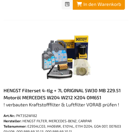
In den Warenkorb
HENGST Filterset 4-tlg + 7L ORIGINAL 5W30 MB 229.51
Motoröl MERCEDES W204 W212 X204 OM651
! verbauten Kraftstofffilter & Luftfilter VORAB prüfen !
Art.Nr.:
PKT352W182
Hersteller:
HENGST FILTER, MERCEDES-BENZ, CARIPAR
Teilenummer:
E2954LC03, H406WK, E1014L, E11H D204, GOA 007, 007603
014106, 000 989 69 10 13, 000 989 69 10 11