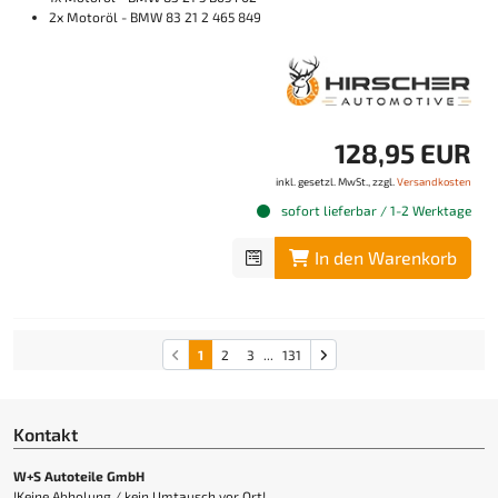
2x Motoröl - BMW 83 21 2 465 849
128,95 EUR
inkl. gesetzl. MwSt., zzgl.
Versandkosten
sofort lieferbar / 1-2 Werktage
In den Warenkorb
1
2
3
...
131
Kontakt
W+S Autoteile GmbH
!Keine Abholung / kein Umtausch vor Ort!