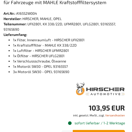
für Fahrzeuge mit MAHLE Kraftstofffiltersystem
Art.Nr.:
A16552W004
Hersteller:
HIRSCHER, MAHLE, OPEL
Teilenummer:
UFII2801, KX 338/22D, UFMR2801, UFLG2801, 93165557,
93165690
Lieferumfang:
1x Filter, Innenraumluft - HIRSCHER UFII2801
1x Kraftstofffilter - MAHLE KX 338/22D
1x Luftfilter - HIRSCHER UFMR2801
1x Ölfilter - HIRSCHER UFLG2801
1x Verschlussschraube, Ölwanne
1x Motoröl 5W30 - OPEL 93165557
3x Motoröl 5W30 - OPEL 93165690
103,95 EUR
inkl. gesetzl. MwSt., zzgl.
Versandkosten
sofort lieferbar / 1-2 Werktage