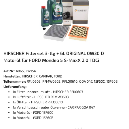
HIRSCHER Filterset 3-tlg + 6L ORIGINAL 0W30 D
Motoröl für FORD Mondeo 5 S-MaxX 2.0 TDCi
Art.Nr.:
A06552W154
Hersteller:
HIRSCHER, CARIPAR, FORD
Teilenummer:
RFIJ0603, RFMW0603, RFLQ0610, GOA 047, 15F60C, 15F60B
Lieferumfang:
1x Filter, Innenraumluft - HIRSCHER RFIJ0603
1x Luftfilter - HIRSCHER RFMW0603
1x Ölfilter - HIRSCHER RFLQ0610
1x Verschlussschraube, Ölwanne - CARIPAR GOA 047
1x Motoröl - FORD 15F60C
1x Motoröl - FORD 15F60B