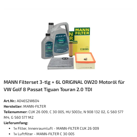
MANN Filterset 3-tlg + 6L ORIGINAL 0W20 Motoröl für
VW Golf 8 Passat Tiguan Touran 2.0 TDI
Art.Nr.:
A04652W604
Hersteller:
MANN-FILTER
Teilenummer:
CUK 26 009, C 30 005, HU 5003z, N 908 132 02, G S60 577
M4, G S60 577 M2
Lieferumfang:
1x Filter, Innenraumluft - MANN-FILTER CUK 26 009
1x Luftfilter - MANN-FILTER C 30 005