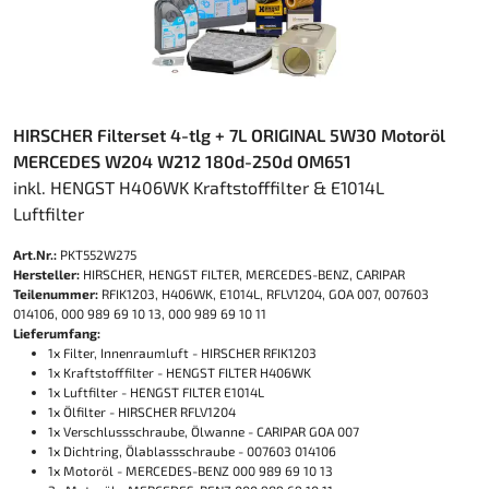
HIRSCHER Filterset 4-tlg + 7L ORIGINAL 5W30 Motoröl
MERCEDES W204 W212 180d-250d OM651
inkl. HENGST H406WK Kraftstofffilter & E1014L
Luftfilter
Art.Nr.:
PKT552W275
Hersteller:
HIRSCHER, HENGST FILTER, MERCEDES-BENZ, CARIPAR
Teilenummer:
RFIK1203, H406WK, E1014L, RFLV1204, GOA 007, 007603
014106, 000 989 69 10 13, 000 989 69 10 11
Lieferumfang:
1x Filter, Innenraumluft - HIRSCHER RFIK1203
1x Kraftstofffilter - HENGST FILTER H406WK
1x Luftfilter - HENGST FILTER E1014L
1x Ölfilter - HIRSCHER RFLV1204
1x Verschlussschraube, Ölwanne - CARIPAR GOA 007
1x Dichtring, Ölablassschraube - 007603 014106
1x Motoröl - MERCEDES-BENZ 000 989 69 10 13