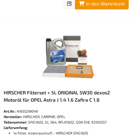
In den Warenkorb
HIRSCHER Filterset + 5L ORIGINAL 5W30 dexos2
Motoröl für OPEL Astra J 1.4 1.6 Zafira C 1.8
Art.Nr.:
A16552W049
Hersteller:
HIRSCHER, CARIPAR, OPEL
Teilenummer:
SFIG1605, GL 364, RFLX1602, GOA 018, 93165557
Lieferumfang:
1x Filter, Innenraumluft - HIRSCHER SFIG1605