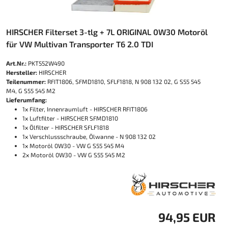
HIRSCHER Filterset 3-tlg + 7L ORIGINAL 0W30 Motoröl
für VW Multivan Transporter T6 2.0 TDI
Art.Nr.:
PKT552W490
Hersteller:
HIRSCHER
Teilenummer:
RFIT1806, SFMD1810, SFLF1818, N 908 132 02, G S55 545
M4, G S55 545 M2
Lieferumfang:
1x Filter, Innenraumluft - HIRSCHER RFIT1806
1x Luftfilter - HIRSCHER SFMD1810
1x Ölfilter - HIRSCHER SFLF1818
1x Verschlussschraube, Ölwanne - N 908 132 02
1x Motoröl 0W30 - VW G S55 545 M4
2x Motoröl 0W30 - VW G S55 545 M2
94,95 EUR