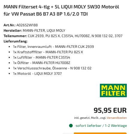
MANN Filterset 4-tlg + 5L LIQUI MOLY 5W30 Motoröl
für VW Passat B6 B7 A3 8P 1.6/2.0 TDI
Art.Nr.:
A02652W188
Hersteller:
MANN-FILTER, LIQUI MOLY
Teilenummer:
CUK 2939, PU 825 X, C35154, HU7008Z, N 908 132 02, 3707
Lieferumfang:
1x Filter, Innenraumluft - MANN-FILTER CUK 2939
1x Kraftstofffilter - MANN-FILTER PU 825 X
1x Luftfilter - MANN-FILTER C35154
1x Ölfilter - MANN-FILTER HU7008Z
1x Verschlussschraube, Ölwanne - N 908 132 02
1x Motoröl - LIQUI MOLY 3707
95,95 EUR
inkl. gesetzl. MwSt., zzgl.
Versandkosten
sofort lieferbar / 1-2 Werktage