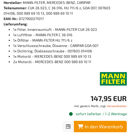
Hersteller:
MANN-FILTER, MERCEDES-BENZ, CARIPAR
Teilenummer:
CUK 26 023, C 36 016, HU 711/6 z, GOA 007, 007603
014106, 000 989 69 10 13, 000 989 69 10 11
EAN-Nr.:
8727900371017
Lieferumfang:
1x Filter, Innenraumluft - MANN-FILTER CUK 26 023
1x Luftfilter - MANN-FILTER C 36 016
1x Ölfilter - MANN-FILTER HU 711/6 z
1x Verschlussschraube, Ölwanne - CARIPAR GOA 007
1x Dichtring, Ölablassschraube - 007603 014106
1x Motoröl - MERCEDES-BENZ 000 989 69 10 13
2x Motoröl - MERCEDES-BENZ 000 989 69 10 11
147,95 EUR
inkl. gesetzl. MwSt., zzgl.
Versandkosten
sofort lieferbar / 1-2 Werktage
In den Warenkorb