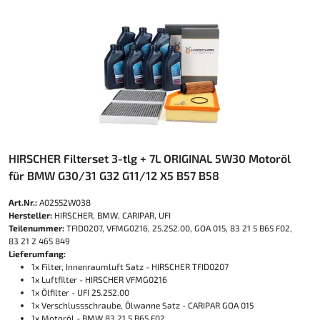
HIRSCHER Filterset 3-tlg + 7L ORIGINAL 5W30 Motoröl
für BMW G30/31 G32 G11/12 X5 B57 B58
Art.Nr.:
A02552W038
Hersteller:
HIRSCHER, BMW, CARIPAR, UFI
Teilenummer:
TFID0207, VFMG0216, 25.252.00, GOA 015, 83 21 5 B65 F02,
83 21 2 465 849
Lieferumfang:
1x Filter, Innenraumluft Satz - HIRSCHER TFID0207
1x Luftfilter - HIRSCHER VFMG0216
1x Ölfilter - UFI 25.252.00
1x Verschlussschraube, Ölwanne Satz - CARIPAR GOA 015
1x Motoröl - BMW 83 21 5 B65 F02