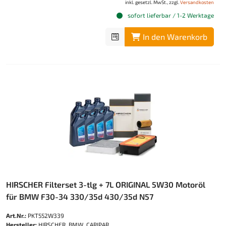
inkl. gesetzl. MwSt., zzgl.
Versandkosten
sofort lieferbar / 1-2 Werktage
In den Warenkorb
HIRSCHER Filterset 3-tlg + 7L ORIGINAL 5W30 Motoröl
für BMW F30-34 330/35d 430/35d N57
Art.Nr.:
PKT552W339
Hersteller:
HIRSCHER, BMW, CARIPAR