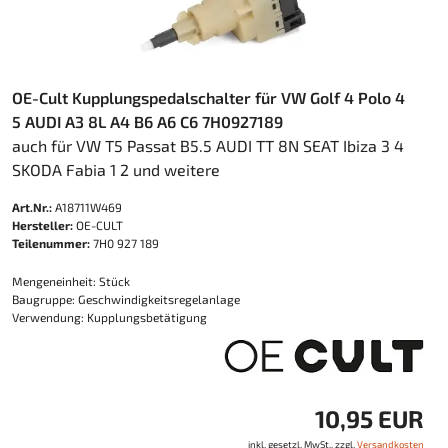
OE-Cult Kupplungspedalschalter für VW Golf 4 Polo 4
5 AUDI A3 8L A4 B6 A6 C6 7H0927189
auch für VW T5 Passat B5.5 AUDI TT 8N SEAT Ibiza 3 4
SKODA Fabia 1 2 und weitere
Art.Nr.:
A18711W469
Hersteller:
OE-CULT
Teilenummer:
7H0 927 189
Mengeneinheit: Stück
Baugruppe: Geschwindigkeitsregelanlage
Verwendung: Kupplungsbetätigung
10,95 EUR
inkl. gesetzl. MwSt., zzgl.
Versandkosten