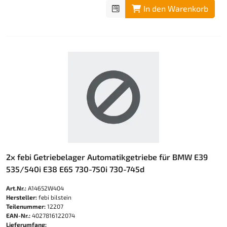
In den Warenkorb
2x febi Getriebelager Automatikgetriebe für BMW E39
535/540i E38 E65 730-750i 730-745d
Art.Nr.:
A14652W404
Hersteller:
febi bilstein
Teilenummer:
12207
EAN-Nr.:
4027816122074
Lieferumfang: