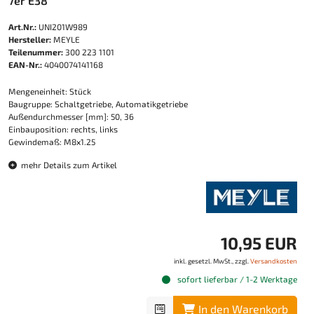
7er E38
Art.Nr.:
UNI201W989
Hersteller:
MEYLE
Teilenummer:
300 223 1101
EAN-Nr.:
4040074141168
Mengeneinheit: Stück
Baugruppe: Schaltgetriebe, Automatikgetriebe
Außendurchmesser [mm]: 50, 36
Einbauposition: rechts, links
Gewindemaß: M8x1.25
mehr Details zum Artikel
10,95 EUR
inkl. gesetzl. MwSt., zzgl.
Versandkosten
sofort lieferbar / 1-2 Werktage
In den Warenkorb