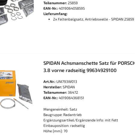
Teilenummer:
25859
EAN-Nr.:
4019064058595
Lieferumfang:
2x Faltenbalgsatz, Antriebswelle - SPIDAN 25859
SPIDAN Achsmanschette Satz für PORSCHE
3.8 vorne radseitig 99634929100
Art.Nr.:
UNI793W013
Hersteller:
SPIDAN
Teilenummer:
36472
EAN-Nr.:
4019064368151
Mengeneinheit: Satz
Baugruppe: Radantrieb
Ergänzungsartikel/Ergänzende Info: mit Fett
Einbauposition: radseitig
Höhe [mm]: 70