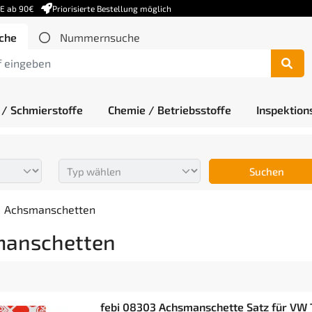
DE ab 90€
Priorisierte Bestellung möglich
che
Nummernsuche
 / Schmierstoffe
Chemie / Betriebsstoffe
Inspektion
Suchen
Achsmanschetten
anschetten
febi 08303 Achsmanschette Satz für VW 