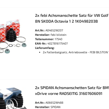
2x febi Achsmanschette Satz für VW Golf
8N SKODA Octavia 1 2 1K0498203B
Art.Nr.:
A04652W207
Hersteller:
febi bilstein
Teilenummer:
17540
EAN-Nr.:
4027816175407
Lieferumfang:
2x Faltenbalgsatz, Antriebswelle - FEBI BILSTEIN
2x SPIDAN Achsmanschetten Satz für B
xDrive vorne RADSEITIG 31607606091
Art.Nr.:
A06652W488
Hersteller:
SPIDAN