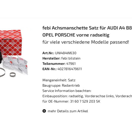
febi Achsmanschette Satz für AUDI A4 
OPEL PORSCHE vorne radseitig
für viele verschiedene Modelle passend!
Art.Nr.:
UNI484W630
Hersteller:
febi bilstein
Teilenummer:
47961
EAN-Nr.:
4027816479611
Mengeneinheit: Satz
Baugruppe: Radantrieb
Service Information beachten:
Einbauposition: radseitig, Vorderachse links, Vorderac
für OE-Nummer: 31 60 7 529 203 SK
mehr Details zum Artikel