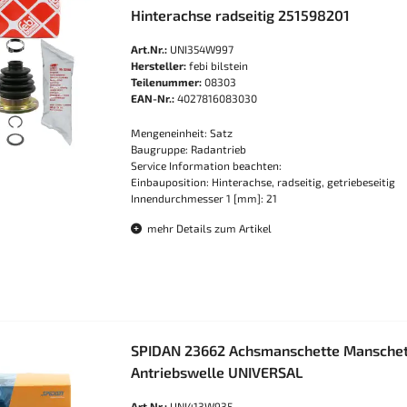
Hinterachse radseitig 251598201
Art.Nr.:
UNI354W997
Hersteller:
febi bilstein
Teilenummer:
08303
EAN-Nr.:
4027816083030
Mengeneinheit: Satz
Baugruppe: Radantrieb
Service Information beachten:
Einbauposition: Hinterachse, radseitig, getriebeseitig
Innendurchmesser 1 [mm]: 21
mehr Details zum Artikel
SPIDAN 23662 Achsmanschette Manschett
Antriebswelle UNIVERSAL
Art.Nr.:
UNI413W935