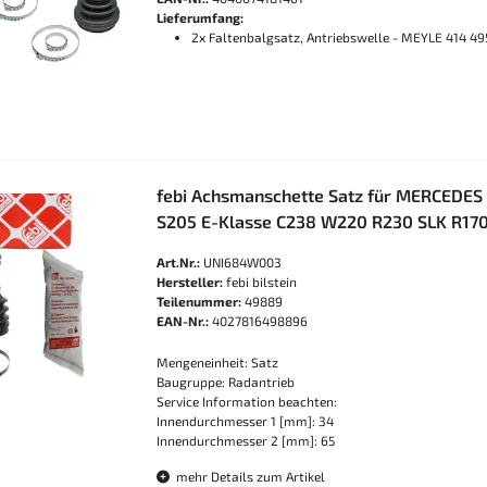
Lieferumfang:
2x Faltenbalgsatz, Antriebswelle - MEYLE 414 4
febi Achsmanschette Satz für MERCEDES
S205 E-Klasse C238 W220 R230 SLK R17
Art.Nr.:
UNI684W003
Hersteller:
febi bilstein
Teilenummer:
49889
EAN-Nr.:
4027816498896
Mengeneinheit: Satz
Baugruppe: Radantrieb
Service Information beachten:
Innendurchmesser 1 [mm]: 34
Innendurchmesser 2 [mm]: 65
mehr Details zum Artikel