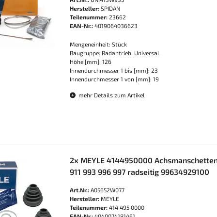
Hersteller:
SPIDAN
Teilenummer:
23662
EAN-Nr.:
4019064036623
Mengeneinheit: Stück
Baugruppe: Radantrieb, Universal
Höhe [mm]: 126
Innendurchmesser 1 bis [mm]: 23
Innendurchmesser 1 von [mm]: 19
mehr Details zum Artikel
2x MEYLE 4144950000 Achsmanschetten
911 993 996 997 radseitig 99634929100
Art.Nr.:
A05652W077
Hersteller:
MEYLE
Teilenummer:
414 495 0000
EAN-Nr.:
4040074181461