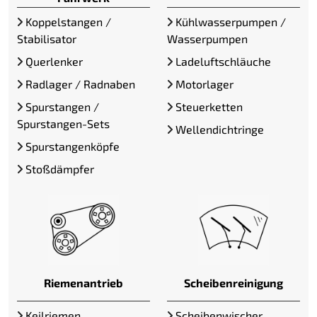
Koppelstangen /
Kühlwasserpumpen /
Stabilisator
Wasserpumpen
Querlenker
Ladeluftschläuche
Radlager / Radnaben
Motorlager
Spurstangen /
Steuerketten
Spurstangen-Sets
Wellendichtringe
Spurstangenköpfe
Stoßdämpfer
Riemenantrieb
Scheibenreinigung
Keilriemen
Scheibenwischer