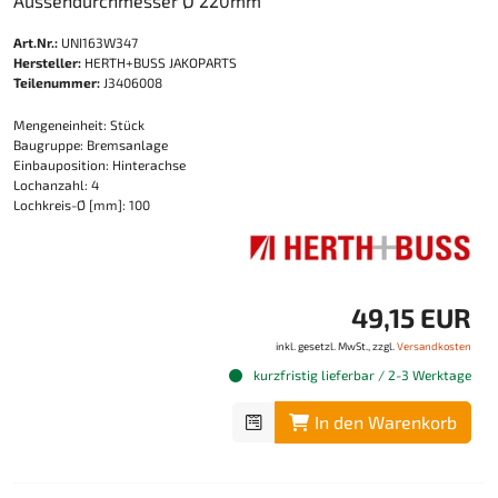
Aussendurchmesser Ø 220mm
Art.Nr.:
UNI163W347
Hersteller:
HERTH+BUSS JAKOPARTS
Teilenummer:
J3406008
Mengeneinheit: Stück
Baugruppe: Bremsanlage
Einbauposition: Hinterachse
Lochanzahl: 4
Lochkreis-Ø [mm]: 100
49,15 EUR
inkl. gesetzl. MwSt., zzgl.
Versandkosten
kurzfristig lieferbar / 2-3 Werktage
In den Warenkorb