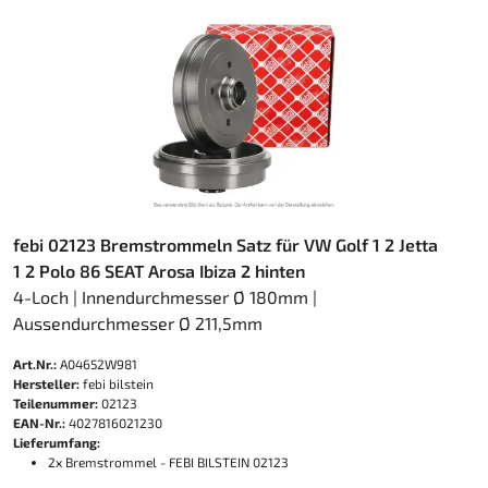
febi 02123 Bremstrommeln Satz für VW Golf 1 2 Jetta
1 2 Polo 86 SEAT Arosa Ibiza 2 hinten
4-Loch | Innendurchmesser Ø 180mm |
Aussendurchmesser Ø 211,5mm
Art.Nr.:
A04652W981
Hersteller:
febi bilstein
Teilenummer:
02123
EAN-Nr.:
4027816021230
Lieferumfang:
2x Bremstrommel - FEBI BILSTEIN 02123