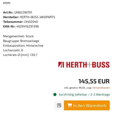
mm
Art.Nr.:
UNI623W701
Hersteller:
HERTH+BUSS JAKOPARTS
Teilenummer:
J3402040
EAN-Nr.:
4029416291396
Mengeneinheit: Stück
Baugruppe: Bremsanlage
Einbauposition: Hinterachse
Lochanzahl: 6
Lochkreis-Ø [mm]: 139,7
145,55 EUR
inkl. gesetzl. MwSt., zzgl.
Versandkosten
kurzfristig lieferbar / 2-3 Werktage
In den Warenkorb