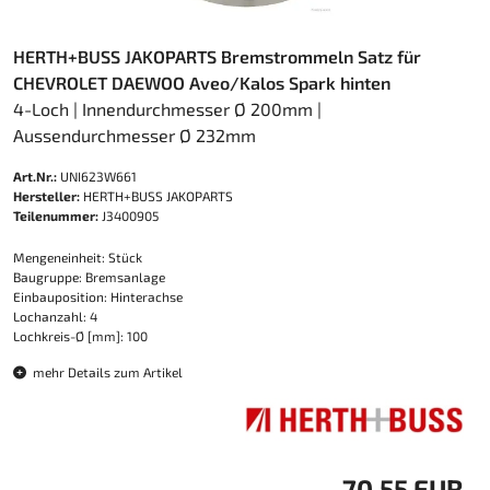
HERTH+BUSS JAKOPARTS Bremstrommeln Satz für
CHEVROLET DAEWOO Aveo/Kalos Spark hinten
4-Loch | Innendurchmesser Ø 200mm |
Aussendurchmesser Ø 232mm
Art.Nr.:
UNI623W661
Hersteller:
HERTH+BUSS JAKOPARTS
Teilenummer:
J3400905
Mengeneinheit: Stück
Baugruppe: Bremsanlage
Einbauposition: Hinterachse
Lochanzahl: 4
Lochkreis-Ø [mm]: 100
mehr Details zum Artikel
70,55 EUR