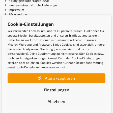
Häufig gestellte Fragen (FAQ)
Innergemeinschaftliche Lieferungen
Impressum
Rücksendung
Teilecheck
Cookie-Einstellungen
Widerruf
W+S Autoteile Blog
Wir verwenden Cookies, um Inhalte zu personalisieren, Funktionen für
Zahlung und Versand
soziale Medien bereitzustellen und unseren Traffic zu analysieren.
Barrierefreiheitserklärung
Dabei teilen wir Informationen mit unseren Partnern für soziale
Medien, Werbung und Analysen. Einige Cookies sind essenziell, andere
dienen der Analyse und Werbung (personalisiert und nicht-
Top Automarken
personalisiert). Deine Zustimmung zu nicht essenziellen Cookies bzw.
mobilen Anzeigenkennungen kannst Du in den Cookie-Einstellungen
Audi Ersatzteile
erteilen oder ablehnen. Cookies werden nur nach Deiner Zustimmung
BMW Ersatzteile
gesetzt, die Du jederzeit anpassen kannst.
Citroen Ersatzteile
Fiat Ersatzteile
Alle akzeptieren
Ford Ersatzteile
Mercedes-Benz Ersatzteile
Opel Ersatzteile
Einstellungen
Peugeot Ersatzteile
Renault Ersatzteile
Ablehnen
Skoda Ersatzteile
Volvo Ersatzteile
VW Ersatzteile