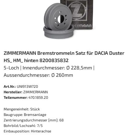
ZIMMERMANN Bremstrommeln Satz für DACIA Duster
HS_ HM_ hinten 8200835832
5-Loch | Innendurchmesser: Ø 228,5mm |
Aussendurchmesser: Ø 260mm
Art.Nr.:
UNI913W720
Hersteller:
ZIMMERMANN
Teilenummer:
470.1859.20
Mengeneinheit: Stück
Baugruppe: Bremsanlage
Zentrierungsdurchmesser [mm]: 68
Bohrbild/Lochzahl: 7/5
Einbauposition: Hinterachse