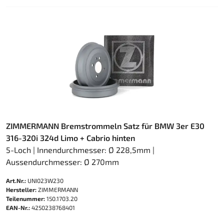
ZIMMERMANN Bremstrommeln Satz für BMW 3er E30
316-320i 324d Limo + Cabrio hinten
5-Loch | Innendurchmesser: Ø 228,5mm |
Aussendurchmesser: Ø 270mm
Art.Nr.:
UNI023W230
Hersteller:
ZIMMERMANN
Teilenummer:
150.1703.20
EAN-Nr.:
4250238768401