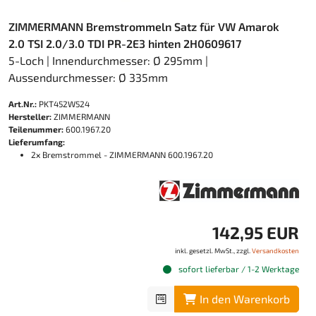
ZIMMERMANN Bremstrommeln Satz für VW Amarok
2.0 TSI 2.0/3.0 TDI PR-2E3 hinten 2H0609617
5-Loch | Innendurchmesser: Ø 295mm |
Aussendurchmesser: Ø 335mm
Art.Nr.:
PKT452W524
Hersteller:
ZIMMERMANN
Teilenummer:
600.1967.20
Lieferumfang:
2x Bremstrommel - ZIMMERMANN 600.1967.20
142,95 EUR
inkl. gesetzl. MwSt., zzgl.
Versandkosten
sofort lieferbar / 1-2 Werktage
In den Warenkorb