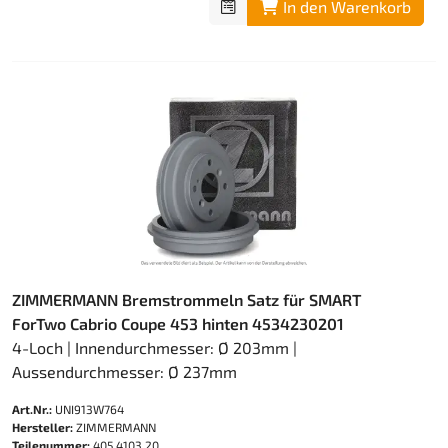
In den Warenkorb
ZIMMERMANN Bremstrommeln Satz für SMART
ForTwo Cabrio Coupe 453 hinten 4534230201
4-Loch | Innendurchmesser: Ø 203mm |
Aussendurchmesser: Ø 237mm
Art.Nr.:
UNI913W764
Hersteller:
ZIMMERMANN
Teilenummer:
405.4103.20