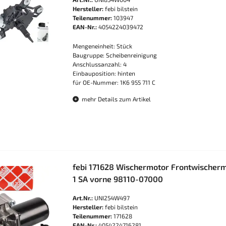
Hersteller:
febi bilstein
Teilenummer:
103947
EAN-Nr.:
4054224039472
Mengeneinheit: Stück
Baugruppe: Scheibenreinigung
Anschlussanzahl: 4
Einbauposition: hinten
für OE-Nummer: 1K6 955 711 C
mehr Details zum Artikel
febi 171628 Wischermotor Frontwischermo
1 SA vorne 98110-07000
Art.Nr.:
UNI254W497
Hersteller:
febi bilstein
Teilenummer:
171628
EAN-Nr.:
4054224716281