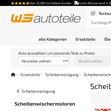
Über 25.000 zufriedene Kunden
Gratis Blitzversand in 
Textsu
alle Kategorien
Ersatzteile
Öle
Auto auswählen, um passende Teile zu finden
Ersatzteile
Scheibenreinigung
Scheibenwisch
Schei
Scheibenreinigung
Scheibenwischermotoren