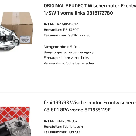
ORIGINAL PEUGEOT Wischermotor Frontw
1/SW 1 vorne links 9816172780
Art.Nr.:
A27995W012
Hersteller:
PEUGEOT
Teilenummer:
98 161 727 80
Mengeneinheit: Stück
Baugruppe: Scheibenreinigung
Einbauposition: vorne links
Verwendung: Scheibenwischer
febi 199793 Wischermotor Frontwischerm
A3 8P1 8PA vorne 8P1955119F
Art.Nr.:
UNI757W584
Hersteller:
febi bilstein
Teilenummer:
199793