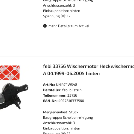
Anschlussanzahl: 3
Einbauposition: hinten
Spannung [V]: 12
mehr Details zum Artikel
febi 33756 Wischermotor Heckwischermot
A 04.1999-06.2005 hinten
Art.Nr.:
UNI474W348
Hersteller:
febi bilstein
Teilenummer:
33756
EAN-Nr.:
4027816337560
Mengeneinheit: Stück
Baugruppe: Scheibenreinigung
Anschlussanzahl: 3
Einbauposition: hinten
Spannung [V]: 12