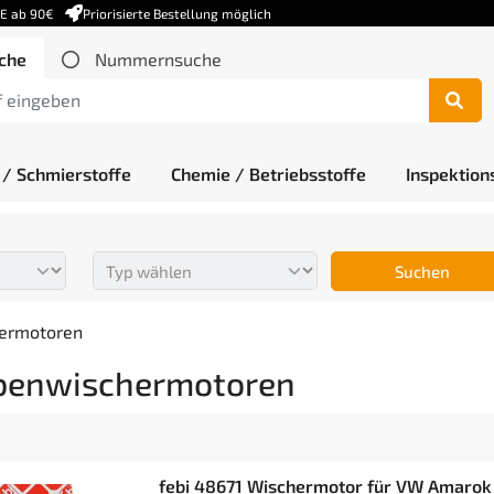
DE ab 90€
Priorisierte Bestellung möglich
che
Nummernsuche
 / Schmierstoffe
Chemie / Betriebsstoffe
Inspektion
Suchen
ermotoren
benwischermotoren
febi 48671 Wischermotor für VW Amarok 