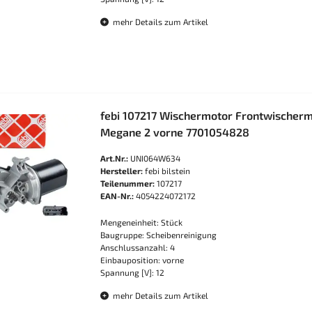
mehr Details zum Artikel
febi 107217 Wischermotor Frontwischer
Megane 2 vorne 7701054828
Art.Nr.:
UNI064W634
Hersteller:
febi bilstein
Teilenummer:
107217
EAN-Nr.:
4054224072172
Mengeneinheit: Stück
Baugruppe: Scheibenreinigung
Anschlussanzahl: 4
Einbauposition: vorne
Spannung [V]: 12
mehr Details zum Artikel