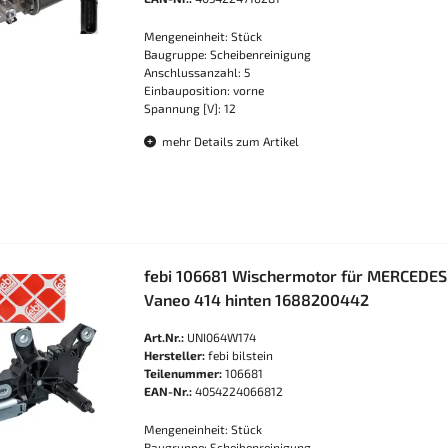
Mengeneinheit: Stück
Baugruppe: Scheibenreinigung
Anschlussanzahl: 5
Einbauposition: vorne
Spannung [V]: 12
mehr Details zum Artikel
febi 106681 Wischermotor für MERCEDES
Vaneo 414 hinten 1688200442
Art.Nr.:
UNI064W174
Hersteller:
febi bilstein
Teilenummer:
106681
EAN-Nr.:
4054224066812
Mengeneinheit: Stück
Baugruppe: Scheibenreinigung