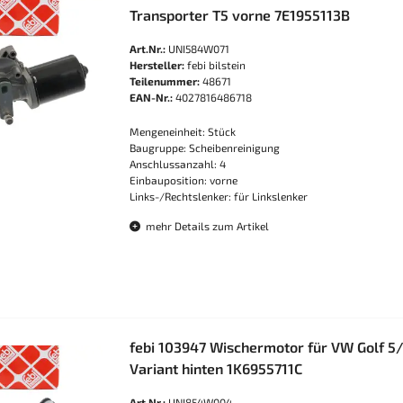
Transporter T5 vorne 7E1955113B
Art.Nr.:
UNI584W071
Hersteller:
febi bilstein
Teilenummer:
48671
EAN-Nr.:
4027816486718
Mengeneinheit: Stück
Baugruppe: Scheibenreinigung
Anschlussanzahl: 4
Einbauposition: vorne
Links-/Rechtslenker: für Linkslenker
mehr Details zum Artikel
febi 103947 Wischermotor für VW Golf 5
Variant hinten 1K6955711C
Art.Nr.:
UNI854W004