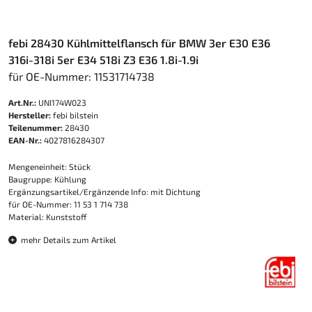
febi 28430 Kühlmittelflansch für BMW 3er E30 E36
316i-318i 5er E34 518i Z3 E36 1.8i-1.9i
für OE-Nummer: 11531714738
Art.Nr.:
UNI174W023
Hersteller:
febi bilstein
Teilenummer:
28430
EAN-Nr.:
4027816284307
Mengeneinheit: Stück
Baugruppe: Kühlung
Ergänzungsartikel/Ergänzende Info: mit Dichtung
für OE-Nummer: 11 53 1 714 738
Material: Kunststoff
mehr Details zum Artikel