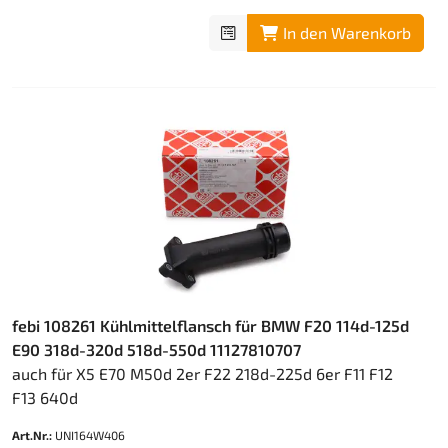
In den Warenkorb
febi 108261 Kühlmittelflansch für BMW F20 114d-125d
E90 318d-320d 518d-550d 11127810707
auch für X5 E70 M50d 2er F22 218d-225d 6er F11 F12
F13 640d
Art.Nr.:
UNI164W406