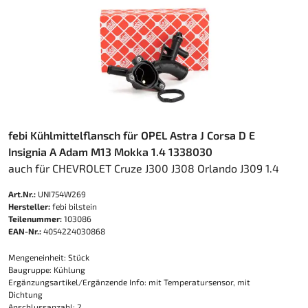
febi Kühlmittelflansch für OPEL Astra J Corsa D E
Insignia A Adam M13 Mokka 1.4 1338030
auch für CHEVROLET Cruze J300 J308 Orlando J309 1.4
Art.Nr.:
UNI754W269
Hersteller:
febi bilstein
Teilenummer:
103086
EAN-Nr.:
4054224030868
Mengeneinheit: Stück
Baugruppe: Kühlung
Ergänzungsartikel/Ergänzende Info: mit Temperatursensor, mit
Dichtung
Anschlussanzahl: 2