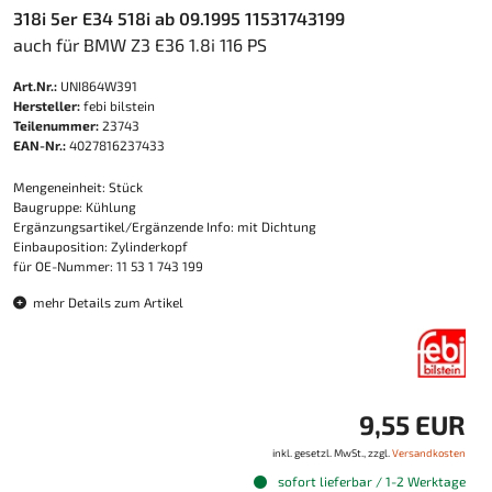
318i 5er E34 518i ab 09.1995 11531743199
auch für BMW Z3 E36 1.8i 116 PS
Art.Nr.:
UNI864W391
Hersteller:
febi bilstein
Teilenummer:
23743
EAN-Nr.:
4027816237433
Mengeneinheit: Stück
Baugruppe: Kühlung
Ergänzungsartikel/Ergänzende Info: mit Dichtung
Einbauposition: Zylinderkopf
für OE-Nummer: 11 53 1 743 199
mehr Details zum Artikel
9,55 EUR
inkl. gesetzl. MwSt., zzgl.
Versandkosten
sofort lieferbar / 1-2 Werktage