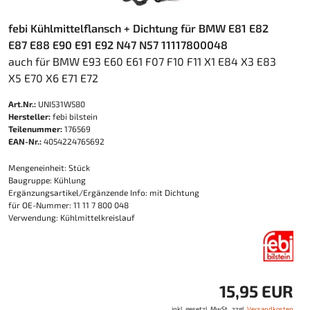
febi Kühlmittelflansch + Dichtung für BMW E81 E82
E87 E88 E90 E91 E92 N47 N57 11117800048
auch für BMW E93 E60 E61 F07 F10 F11 X1 E84 X3 E83
X5 E70 X6 E71 E72
Art.Nr.:
UNI531W580
Hersteller:
febi bilstein
Teilenummer:
176569
EAN-Nr.:
4054224765692
Mengeneinheit: Stück
Baugruppe: Kühlung
Ergänzungsartikel/Ergänzende Info: mit Dichtung
für OE-Nummer: 11 11 7 800 048
Verwendung: Kühlmittelkreislauf
15,95 EUR
inkl. gesetzl. MwSt., zzgl.
Versandkosten