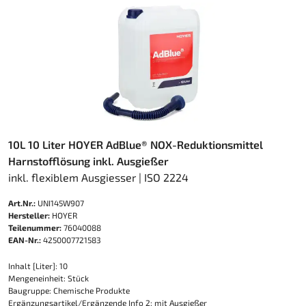
10L 10 Liter HOYER AdBlue® NOX-Reduktionsmittel
Harnstofflösung inkl. Ausgießer
inkl. flexiblem Ausgiesser | ISO 2224
Art.Nr.:
UNI145W907
Hersteller:
HOYER
Teilenummer:
76040088
EAN-Nr.:
4250007721583
Inhalt [Liter]: 10
Mengeneinheit: Stück
Baugruppe: Chemische Produkte
Ergänzungsartikel/Ergänzende Info 2: mit Ausgießer