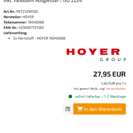
inkl. flexiblem Ausgiesser | ISO 2224
Art.Nr.:
PKT252W700
Hersteller:
HOYER
Teilenummer:
76040088
EAN-Nr.:
4250007721583
Lieferumfang:
2x Harnstoff - HOYER 76040088
27,95 EUR
1,40 EUR pro 1 l
inkl. gesetzl. MwSt., zzgl.
Versandkosten
sofort lieferbar / 1-2 Werktage
In den Warenkorb