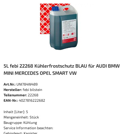
5L febi 22268 Kühlerfrostschutz BLAU für AUDI BMW
MINI MERCEDES OPEL SMART VW
Art.Nr.:
UNI784W489
Hersteller:
febi bilstein
Teilenummer:
22268
EAN-Nr.:
4027816222682
Inhalt [Liter]: 5
Mengeneinheit: Stück
Baugruppe: Kühlung
Service Information beachten:
Gebindeart: Kanister