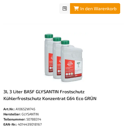
In den Warenkorb
3L 3 Liter BASF GLYSANTIN Frostschutz
Kühlerfrostschutz Konzentrat G64 Eco GRÜN
Art.Nr.:
A10652W745
Hersteller:
GLYSANTIN
Teilenummer:
50788314
EAN-Nr.:
4014439018167