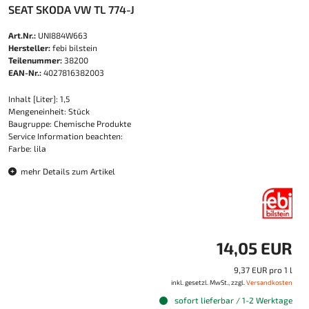
SEAT SKODA VW TL 774-J
Art.Nr.:
UNI884W663
Hersteller:
febi bilstein
Teilenummer:
38200
EAN-Nr.:
4027816382003
Inhalt [Liter]: 1,5
Mengeneinheit: Stück
Baugruppe: Chemische Produkte
Service Information beachten:
Farbe: lila
mehr Details zum Artikel
14,05 EUR
9,37 EUR pro 1 l
inkl. gesetzl. MwSt., zzgl.
Versandkosten
sofort lieferbar / 1-2 Werktage