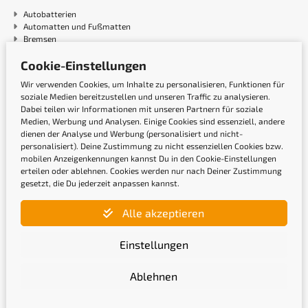
Autobatterien
Automatten und Fußmatten
Bremsen
Bremsen-Sets
Cookie-Einstellungen
Filter
Filter-Sets
Wir verwenden Cookies, um Inhalte zu personalisieren, Funktionen für
Marderschutz
soziale Medien bereitzustellen und unseren Traffic zu analysieren.
Ölwechsel-Sets
Dabei teilen wir Informationen mit unseren Partnern für soziale
Riemenantrieb
Medien, Werbung und Analysen. Einige Cookies sind essenziell, andere
Scheibenwischer
dienen der Analyse und Werbung (personalisiert und nicht-
Scheinwerfer
personalisiert). Deine Zustimmung zu nicht essenziellen Cookies bzw.
Sensorik
mobilen Anzeigenkennungen kannst Du in den Cookie-Einstellungen
Zündanlage
erteilen oder ablehnen. Cookies werden nur nach Deiner Zustimmung
gesetzt, die Du jederzeit anpassen kannst.
Zahlungsarten
Alle akzeptieren
Einstellungen
Ablehnen