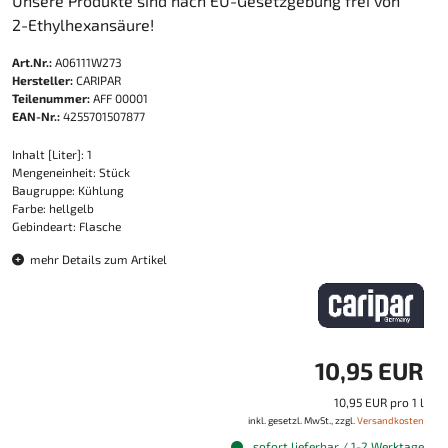
Unsere Produkte sind nach EU-Gesetzgebung frei von
2-Ethylhexansäure!
Art.Nr.:
A06111W273
Hersteller:
CARIPAR
Teilenummer:
AFF 00001
EAN-Nr.:
4255701507877
Inhalt [Liter]: 1
Mengeneinheit: Stück
Baugruppe: Kühlung
Farbe: hellgelb
Gebindeart: Flasche
mehr Details zum Artikel
10,95 EUR
10,95 EUR pro 1 l
inkl. gesetzl. MwSt., zzgl.
Versandkosten
sofort lieferbar / 1-2 Werktage