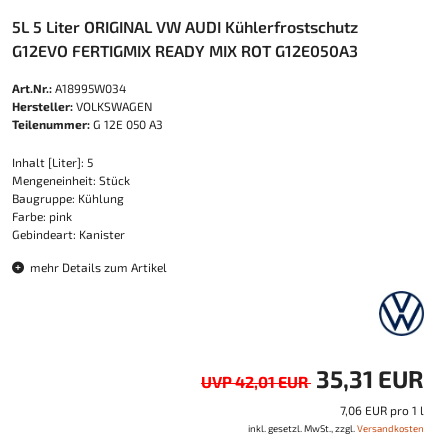
5L 5 Liter ORIGINAL VW AUDI Kühlerfrostschutz
G12EVO FERTIGMIX READY MIX ROT G12E050A3
Art.Nr.:
A18995W034
Hersteller:
VOLKSWAGEN
Teilenummer:
G 12E 050 A3
Inhalt [Liter]: 5
Mengeneinheit: Stück
Baugruppe: Kühlung
Farbe: pink
Gebindeart: Kanister
mehr Details zum Artikel
35,31 EUR
UVP 42,01 EUR
7,06 EUR pro 1 l
inkl. gesetzl. MwSt., zzgl.
Versandkosten