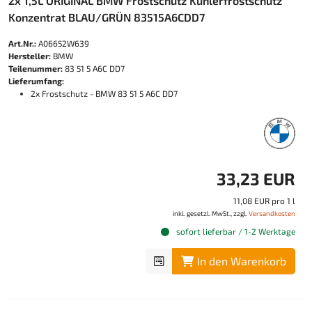
2x 1,5L ORIGINAL BMW Frostschutz Kühlerfrostschutz
Konzentrat BLAU/GRÜN 83515A6CDD7
Art.Nr.:
A06652W639
Hersteller:
BMW
Teilenummer:
83 51 5 A6C DD7
Lieferumfang:
2x Frostschutz - BMW 83 51 5 A6C DD7
33,23 EUR
11,08 EUR pro 1 l
inkl. gesetzl. MwSt., zzgl.
Versandkosten
sofort lieferbar / 1-2 Werktage
In den Warenkorb