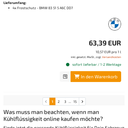
Lieferumfang:
4x Frostschutz - BMW 83 51 5 A6C DD7
63,39 EUR
10,57 EUR pro 1 l
inkl. gesetzl. MwSt., zzgl.
Versandkosten
sofort lieferbar / 1-2 Werktage
In den Warenkorb
1
2
3
...
15
Was muss man beachten, wenn man
Kühlflüssigkeit online kaufen möchte?
Finde jetzt die passende Kühlflüssigkeit für Dein Fahrzeug