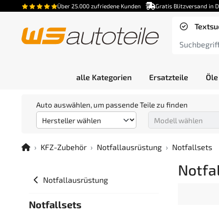
Über 25.000 zufriedene Kunden
Gratis Blitzversand in 
Textsu
alle Kategorien
Ersatzteile
Öle
Auto auswählen, um passende Teile zu finden
KFZ-Zubehör
Notfallausrüstung
Notfallsets
Notfa
Notfallausrüstung
Notfallsets