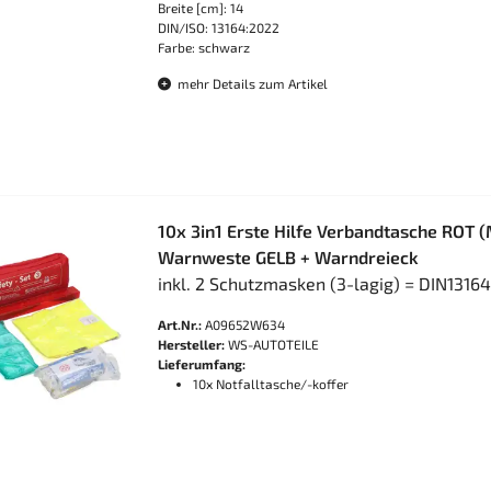
Breite [cm]: 14
DIN/ISO: 13164:2022
Farbe: schwarz
mehr Details zum Artikel
10x 3in1 Erste Hilfe Verbandtasche ROT 
Warnweste GELB + Warndreieck
inkl. 2 Schutzmasken (3-lagig) = DIN1316
Art.Nr.:
A09652W634
Hersteller:
WS-AUTOTEILE
Lieferumfang:
10x Notfalltasche/-koffer