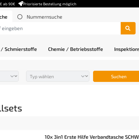
DE ab 90€
Priorisierte Bestellung möglich
che
Nummernsuche
 / Schmierstoffe
Chemie / Betriebsstoffe
Inspektion
Suchen
llsets
10x 3in1 Erste Hilfe Verbandtasche SC