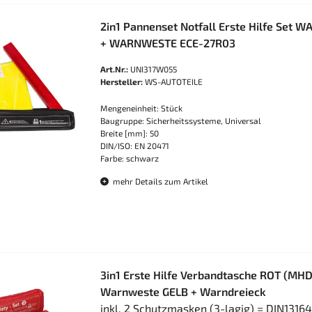
2in1 Pannenset Notfall Erste Hilfe Set
+ WARNWESTE ECE-27R03
Art.Nr.:
UNI317W055
Hersteller:
WS-AUTOTEILE
Mengeneinheit: Stück
Baugruppe: Sicherheitssysteme, Universal
Breite [mm]: 50
DIN/ISO: EN 20471
Farbe: schwarz
mehr Details zum Artikel
3in1 Erste Hilfe Verbandtasche ROT (MHD
Warnweste GELB + Warndreieck
inkl. 2 Schutzmasken (3-lagig) = DIN1316