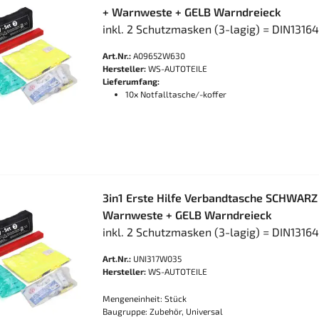
+ Warnweste + GELB Warndreieck
inkl. 2 Schutzmasken (3-lagig) = DIN1316
Art.Nr.:
A09652W630
Hersteller:
WS-AUTOTEILE
Lieferumfang:
10x Notfalltasche/-koffer
3in1 Erste Hilfe Verbandtasche SCHWARZ
Warnweste + GELB Warndreieck
inkl. 2 Schutzmasken (3-lagig) = DIN1316
Art.Nr.:
UNI317W035
Hersteller:
WS-AUTOTEILE
Mengeneinheit: Stück
Baugruppe: Zubehör, Universal