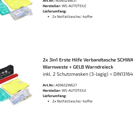
Art.Nr.:
A09652W631
Hersteller:
WS-AUTOTEILE
Lieferumfang:
2x Notfalltasche/-koffer
2x 3in1 Erste Hilfe Verbandtasche SCHW
Warnweste + GELB Warndreieck
inkl. 2 Schutzmasken (3-lagig) = DIN1316
Art.Nr.:
A09652W627
Hersteller:
WS-AUTOTEILE
Lieferumfang:
2x Notfalltasche/-koffer