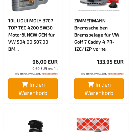
10L LIQUI MOLY 3707
ZIMMERMANN
TOP TEC 4200 5W30
Bremsscheiben +
Motoröl NEW GEN für
Bremsbeläge für VW
VW 504.00 507.00
Golf 7 Caddy 4 PR-
BM...
1ZE/1ZP vorne
96,00 EUR
133,95 EUR
9,60 EUR pro 1 l
inkl. gesetzl. MwSt., zzgl.
Versandkosten
inkl. gesetzl. MwSt., zzgl.
Versandkosten
In den
In den
Warenkorb
Warenkorb