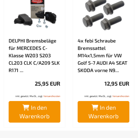
DELPHI Bremsbeläge
4x febi Schraube
für MERCEDES C-
Bremssattel
Klasse W203 S203
M14x1,5mm für VW
CL203 CLK C/A209 SLK
Golf 5-7 AUDI A4 SEAT
R171 ...
SKODA vorne N9...
25,95 EUR
12,95 EUR
inkl. gesetzl. MwSt., zzgl.
Versandkosten
inkl. gesetzl. MwSt., zzgl.
Versandkosten
In den
In den
Warenkorb
Warenkorb