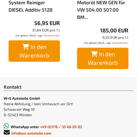
System Reiniger
Motoröl NEW GEN für
DIESEL Additiv 5128
VW 504.00 507.00
BM...
56,95 EUR
185,00 EUR
31,64 EUR pro 1 l
inkl. gesetzl. MwSt., zzgl.
Versandkosten
9,25 EUR pro 1 l
inkl. gesetzl. MwSt., zzgl.
Versandkosten
In den
In den
Warenkorb
Warenkorb
Kontakt
W+S Autoteile GmbH
!Keine Abholung / kein Umtausch vor Ort!
Schwarzer Weg 10
D-32423 Minden
WhatsApp unter
+49 (0)176 / 35 66 20 83
info@ws-autoteile.com