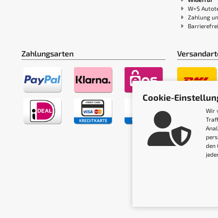
W+S Autote
Zahlung u
Barrierefre
Zahlungsarten
Versandart
Cookie-Einstellu
Wir 
Traf
Anal
pers
den 
jede