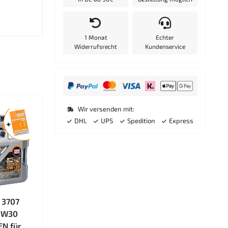
1 Monat
Echter
Widerrufsrecht
Kundenservice
Wir versenden mit:
DHL
UPS
Spedition
Express
 3707
5W30
EN für