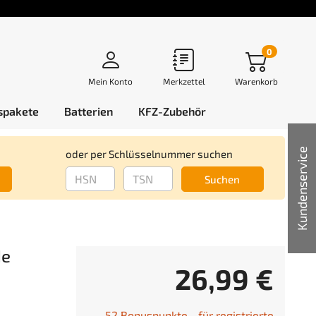
0
Mein Konto
Merkzettel
Warenkorb
spakete
Batterien
KFZ-Zubehör
Kundenservice
oder per Schlüsselnummer suchen
Suchen
de
26,99 €
52 Bonuspunkte - für registrierte