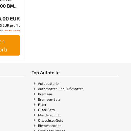
00 BM...
5,00 EUR
5 EUR pro 1 l
zgl.
Versandkosten
en
orb
Top Autoteile
Autobatterien
Automatten und Fußmatten
Bremsen
Bremsen-Sets
Filter
Filter-Sets
Marderschutz
Ölwechsel-Sets
Riemenantrieb
Scheibenwischer