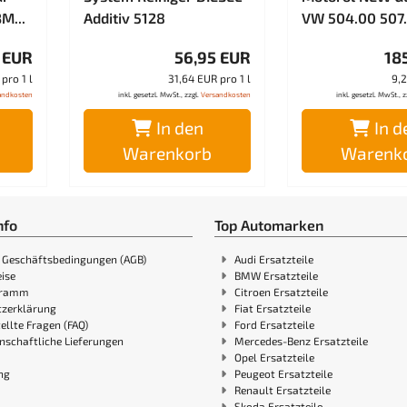
M...
Additiv 5128
VW 504.00 507.
 EUR
56,95 EUR
18
pro 1 l
31,64 EUR pro 1 l
9,2
andkosten
inkl. gesetzl. MwSt., zzgl.
Versandkosten
inkl. gesetzl. MwSt., z
In den
In d
Warenkorb
Warenk
nfo
Top Automarken
 Geschäftsbedingungen (AGB)
Audi Ersatzteile
ise
BMW Ersatzteile
gramm
Citroen Ersatzteile
zerklärung
Fiat Ersatzteile
ellte Fragen (FAQ)
Ford Ersatzteile
nschaftliche Lieferungen
Mercedes-Benz Ersatzteile
Opel Ersatzteile
ng
Peugeot Ersatzteile
Renault Ersatzteile
Skoda Ersatzteile