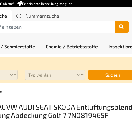
DE ab 90€
Priorisierte Bestellung möglich
che
Nummernsuche
 / Schmierstoffe
Chemie / Betriebsstoffe
Inspektion
Suchen
en
AL VW AUDI SEAT SKODA Entlüftungsblen
ung Abdeckung Golf 7 7N0819465F