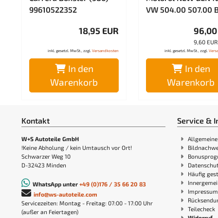
99610522352
VW 504.00 507.00 B
18,95 EUR
96,00
9,60 EUR 
inkl. gesetzl. MwSt., zzgl.
Versandkosten
inkl. gesetzl. MwSt., zzgl.
Vers
In den
In den
Warenkorb
Warenkorb
Kontakt
Service & I
W+S Autoteile GmbH
Allgemeine
!Keine Abholung / kein Umtausch vor Ort!
Bildnachwe
Schwarzer Weg 10
Bonuspro
D-32423 Minden
Datenschut
Häufig gest
Innergemei
WhatsApp unter
+49 (0)176 / 35 66 20 83
Impressum
info@ws-autoteile.com
Rücksendu
Servicezeiten: Montag - Freitag: 07:00 - 17:00 Uhr
Teilecheck
(außer an Feiertagen)
Widerruf