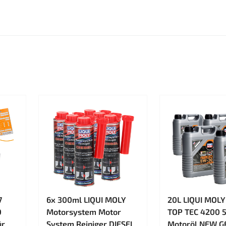
7
6x 300ml LIQUI MOLY
20L LIQUI MOLY
0
Motorsystem Motor
TOP TEC 4200 
ür
System Reiniger DIESEL
Motoröl NEW G