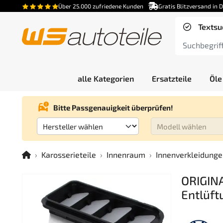
Über 25.000 zufriedene Kunden
Gratis Blitzversand in 
Textsu
alle Kategorien
Ersatzteile
Öle
Bitte Passgenauigkeit überprüfen!
Karosserieteile
Innenraum
Innenverkleidung
ORIGIN
Entlüft