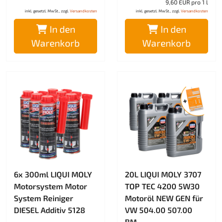
9,60 EUR pro 1 l
inkl. gesetzl. MwSt., zzgl.
Versandkosten
inkl. gesetzl. MwSt., zzgl.
Versandkosten
In den
In den
Warenkorb
Warenkorb
6x 300ml LIQUI MOLY
20L LIQUI MOLY 3707
Motorsystem Motor
TOP TEC 4200 5W30
System Reiniger
Motoröl NEW GEN für
DIESEL Additiv 5128
VW 504.00 507.00
BM...