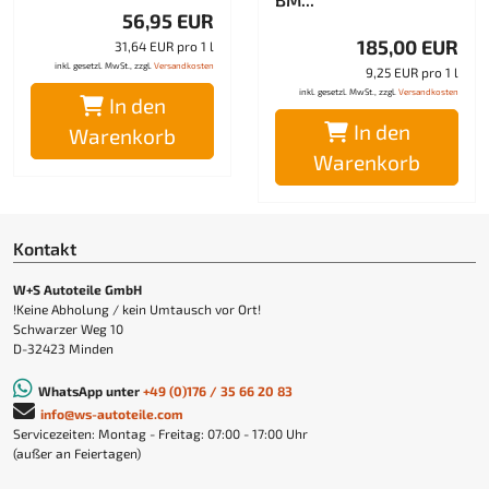
56,95 EUR
185,00 EUR
31,64 EUR pro 1 l
inkl. gesetzl. MwSt., zzgl.
Versandkosten
9,25 EUR pro 1 l
inkl. gesetzl. MwSt., zzgl.
Versandkosten
In den
In den
Warenkorb
Warenkorb
Kontakt
W+S Autoteile GmbH
!Keine Abholung / kein Umtausch vor Ort!
Schwarzer Weg 10
D-32423 Minden
WhatsApp unter
+49 (0)176 / 35 66 20 83
info@ws-autoteile.com
Servicezeiten: Montag - Freitag: 07:00 - 17:00 Uhr
(außer an Feiertagen)