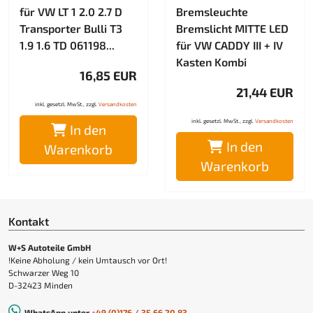
für VW LT 1 2.0 2.7 D
Bremsleuchte
Transporter Bulli T3
Bremslicht MITTE LED
1.9 1.6 TD 061198...
für VW CADDY III + IV
Kasten Kombi
16,85 EUR
21,44 EUR
inkl. gesetzl. MwSt., zzgl.
Versandkosten
inkl. gesetzl. MwSt., zzgl.
Versandkosten
In den
In den
Warenkorb
Warenkorb
Kontakt
W+S Autoteile GmbH
!Keine Abholung / kein Umtausch vor Ort!
Schwarzer Weg 10
D-32423 Minden
WhatsApp unter
+49 (0)176 / 35 66 20 83