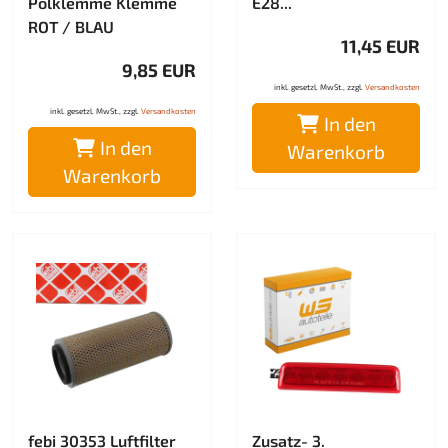
Polklemme Klemme
E28...
ROT / BLAU
11,45 EUR
9,85 EUR
inkl. gesetzl. MwSt., zzgl.
Versandkosten
inkl. gesetzl. MwSt., zzgl.
Versandkosten
In den
In den
Warenkorb
Warenkorb
febi 30353 Luftfilter
Zusatz- 3.