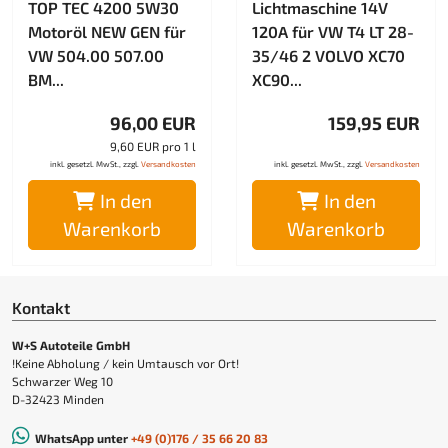
TOP TEC 4200 5W30
Lichtmaschine 14V
Motoröl NEW GEN für
120A für VW T4 LT 28-
VW 504.00 507.00
35/46 2 VOLVO XC70
BM...
XC90...
96,00 EUR
159,95 EUR
9,60 EUR pro 1 l
inkl. gesetzl. MwSt., zzgl.
Versandkosten
inkl. gesetzl. MwSt., zzgl.
Versandkosten
In den
In den
Warenkorb
Warenkorb
Kontakt
W+S Autoteile GmbH
!Keine Abholung / kein Umtausch vor Ort!
Schwarzer Weg 10
D-32423 Minden
WhatsApp unter
+49 (0)176 / 35 66 20 83