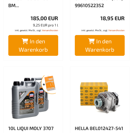
BM...
99610522352
185,00 EUR
18,95 EUR
9,25 EUR pro 1 l
inkl. gesetzl. MwSt., zzgl.
Versandkosten
inkl. gesetzl. MwSt., zzgl.
Versandkosten
In den
In den
Warenkorb
Warenkorb
10L LIQUI MOLY 3707
HELLA 8EL012427-541