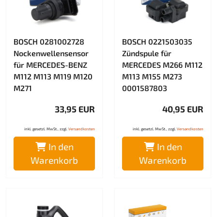
BOSCH 0281002728
BOSCH 0221503035
Nockenwellensensor
Zündspule für
für MERCEDES-BENZ
MERCEDES M266 M112
M112 M113 M119 M120
M113 M155 M273
M271
0001587803
33,95 EUR
40,95 EUR
inkl. gesetzl. MwSt., zzgl.
Versandkosten
inkl. gesetzl. MwSt., zzgl.
Versandkosten
In den
In den
Warenkorb
Warenkorb