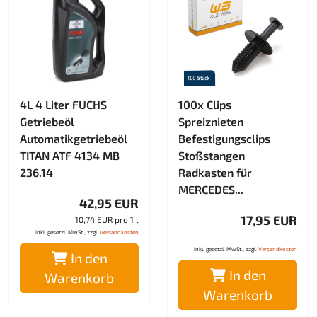
4L 4 Liter FUCHS
100x Clips
Getriebeöl
Spreiznieten
Automatikgetriebeöl
Befestigungsclips
TITAN ATF 4134 MB
Stoßstangen
236.14
Radkasten für
MERCEDES...
42,95 EUR
17,95 EUR
10,74 EUR pro 1 l
inkl. gesetzl. MwSt., zzgl.
Versandkosten
inkl. gesetzl. MwSt., zzgl.
Versandkosten
In den
In den
Warenkorb
Warenkorb