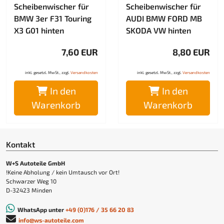
Scheibenwischer für
Scheibenwischer für
BMW 3er F31 Touring
AUDI BMW FORD MB
X3 G01 hinten
SKODA VW hinten
7,60 EUR
8,80 EUR
inkl. gesetzl. MwSt., zzgl.
Versandkosten
inkl. gesetzl. MwSt., zzgl.
Versandkosten
In den
In den
Warenkorb
Warenkorb
Kontakt
W+S Autoteile GmbH
!Keine Abholung / kein Umtausch vor Ort!
Schwarzer Weg 10
D-32423 Minden
WhatsApp unter
+49 (0)176 / 35 66 20 83
info@ws-autoteile.com