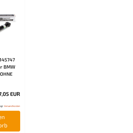
-145747
ür BMW
g OHNE
7,05 EUR
zgl.
Versandkosten
en
orb