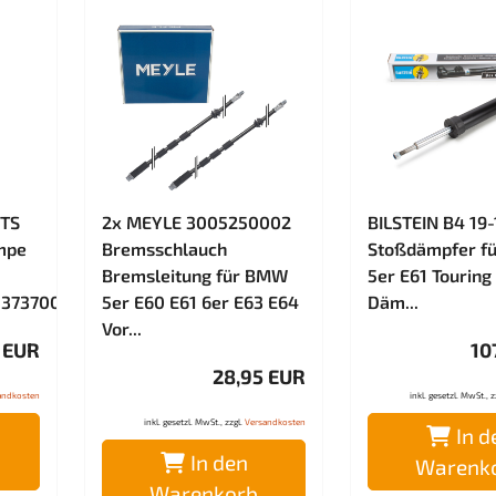
TS
2x MEYLE 3005250002
BILSTEIN B4 19
umpe
Bremsschlauch
Stoßdämpfer f
Bremsleitung für BMW
5er E61 Tourin
8373700
5er E60 E61 6er E63 E64
Däm...
Vor...
5 EUR
10
28,95 EUR
andkosten
inkl. gesetzl. MwSt., z
inkl. gesetzl. MwSt., zzgl.
Versandkosten
In d
In den
Warenk
Warenkorb