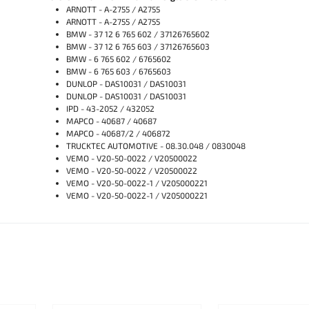
ARNOTT - A-2755 / A2755
ARNOTT - A-2755 / A2755
BMW - 37 12 6 765 602 / 37126765602
BMW - 37 12 6 765 603 / 37126765603
BMW - 6 765 602 / 6765602
BMW - 6 765 603 / 6765603
DUNLOP - DAS10031 / DAS10031
DUNLOP - DAS10031 / DAS10031
IPD - 43-2052 / 432052
MAPCO - 40687 / 40687
MAPCO - 40687/2 / 406872
TRUCKTEC AUTOMOTIVE - 08.30.048 / 0830048
VEMO - V20-50-0022 / V20500022
VEMO - V20-50-0022 / V20500022
VEMO - V20-50-0022-1 / V205000221
VEMO - V20-50-0022-1 / V205000221