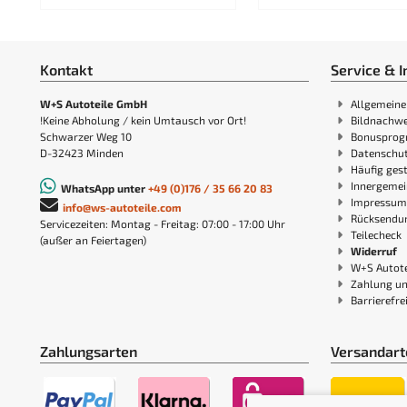
Kontakt
Service & I
W+S Autoteile GmbH
Allgemeine
!Keine Abholung / kein Umtausch vor Ort!
Bildnachwe
Schwarzer Weg 10
Bonuspro
D-32423 Minden
Datenschut
Häufig gest
Innergemei
WhatsApp unter
+49 (0)176 / 35 66 20 83
Impressum
info@ws-autoteile.com
Rücksendu
Servicezeiten: Montag - Freitag: 07:00 - 17:00 Uhr
Teilecheck
(außer an Feiertagen)
Widerruf
W+S Autote
Zahlung u
Barrierefre
Zahlungsarten
Versandart