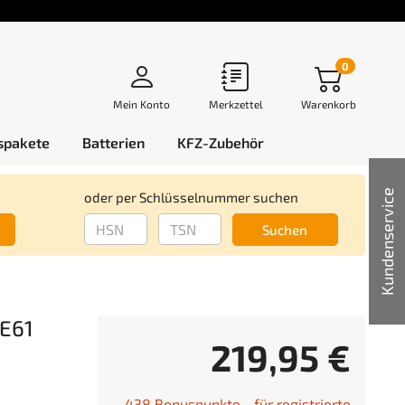
0
Mein Konto
Merkzettel
Warenkorb
spakete
Batterien
KFZ-Zubehör
Kundenservice
oder per Schlüsselnummer suchen
Suchen
 E61
219,95 €
438 Bonuspunkte - für registrierte