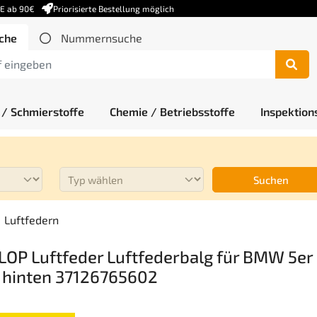
DE ab 90€
Priorisierte Bestellung möglich
che
Nummernsuche
 / Schmierstoffe
Chemie / Betriebsstoffe
Inspektion
Suchen
Luftfedern
OP Luftfeder Luftfederbalg für BMW 5er
 hinten 37126765602