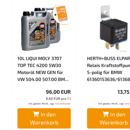
10L LIQUI MOLY 3707
HERTH+BUSS ELPAR
TOP TEC 4200 5W30
Relais Kraftstoffp
Motoröl NEW GEN für
5-polig für BMW
VW 504.00 507.00 BM...
61360153636/6136
96,00 EUR
13,7
9,60 EUR pro 1 l
inkl. gesetzl. MwSt., zzgl.
Versandkosten
inkl. gesetzl. MwSt., zzgl.
Vers
In den
In den
Warenkorb
Warenkorb