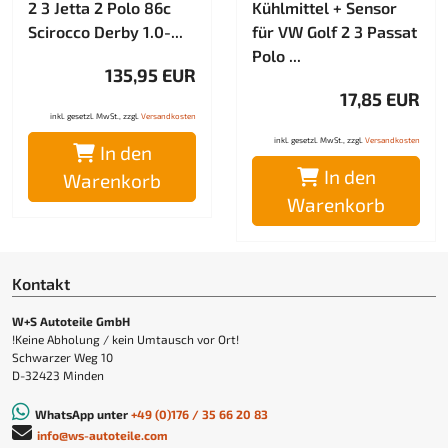
2 3 Jetta 2 Polo 86c
Kühlmittel + Sensor
Scirocco Derby 1.0-...
für VW Golf 2 3 Passat
Polo ...
135,95 EUR
17,85 EUR
inkl. gesetzl. MwSt., zzgl.
Versandkosten
inkl. gesetzl. MwSt., zzgl.
Versandkosten
In den
In den
Warenkorb
Warenkorb
Kontakt
W+S Autoteile GmbH
!Keine Abholung / kein Umtausch vor Ort!
Schwarzer Weg 10
D-32423 Minden
WhatsApp unter
+49 (0)176 / 35 66 20 83
info@ws-autoteile.com