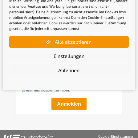
Medien, Werbung und Analysen. Einige Cookies sind essenziell, andere
dienen der Analyse und Werbung (personalisiert und nicht-
personalisiert). Deine Zustimmung zu nicht essenziellen Cookies bzw.
mobilen Anzeigenkennungen kannst Du in den Cookie-Einstellungen
erteilen oder ablehnen. Cookies werden nur nach Deiner Zustimmung
gesetzt, die Du jederzeit anpassen kannst.
Newsletter
Alle akzeptieren
Gib hier Deine E-Mail-Adresse ein, um Dich
Einstellungen
anzumelden
Ablehnen
Mit der Anmeldung bestätige ich, die
Datenschutzerklärung
gelesen und akzeptiert zu haben.
Anmelden
Cookie-Einstellungen