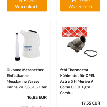
Warenkorb
Warenkorb
Ölkanne Messbecher
febi Thermostat
Einfüllkanne
Kühlmittel für OPEL
Messkanne Wasser
Astra G H Meriva A
Kanne WEISS 5L 5 Liter
Corsa B C D Tigra
Comb...
16,85 EUR
17,55 EUR
inkl. gesetzl. MwSt., zzgl.
Versandkosten