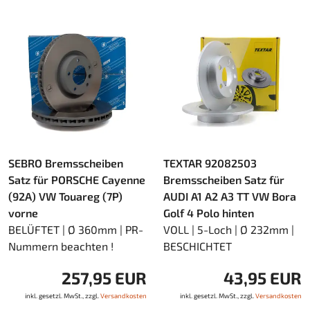
SEBRO Bremsscheiben
TEXTAR 92082503
Satz für PORSCHE Cayenne
Bremsscheiben Satz für
(92A) VW Touareg (7P)
AUDI A1 A2 A3 TT VW Bora
vorne
Golf 4 Polo hinten
BELÜFTET | Ø 360mm | PR-
VOLL | 5-Loch | Ø 232mm |
Nummern beachten !
BESCHICHTET
257,95 EUR
43,95 EUR
inkl. gesetzl. MwSt., zzgl.
Versandkosten
inkl. gesetzl. MwSt., zzgl.
Versandkosten