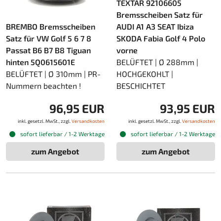
TEXTAR 92106605
Bremsscheiben Satz für
BREMBO Bremsscheiben
AUDI A1 A3 SEAT Ibiza
Satz für VW Golf 5 6 7 8
SKODA Fabia Golf 4 Polo
Passat B6 B7 B8 Tiguan
vorne
hinten 5Q0615601E
BELÜFTET | Ø 288mm |
BELÜFTET | Ø 310mm | PR-
HOCHGEKOHLT |
Nummern beachten !
BESCHICHTET
96,95 EUR
93,95 EUR
inkl. gesetzl. MwSt., zzgl.
Versandkosten
inkl. gesetzl. MwSt., zzgl.
Versandkosten
sofort lieferbar / 1-2 Werktage
sofort lieferbar / 1-2 Werktage
zum Angebot
zum Angebot