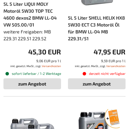
5L 5 Liter LIQUI MOLY
Motoröl 5W30 TOP TEC
4600 dexos2 BMW LL-04
5L 5 Liter SHELL HELIX HX8
VW 505.00/01
5W30 ECT C3 Motoröl Öl
weitere Freigaben: MB
für BMW LL-04 MB
229.31 229.51 229.52
229.31/51
45,30 EUR
47,95 EUR
9,06 EUR pro 1 l
9,59 EUR pro 1 l
inkl. gesetzl. MwSt., zzgl.
Versandkosten
inkl. gesetzl. MwSt., zzgl.
Versandkosten
sofort lieferbar / 1-2 Werktage
derzeit nicht verfügbar
zum Angebot
zum Angebot