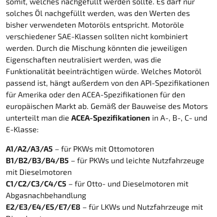
somit, welches nachgefüllt werden sollte. Es darf nur
solches Öl nachgefüllt werden, was den Werten des
bisher verwendeten Motoröls entspricht. Motoröle
verschiedener SAE-Klassen sollten nicht kombiniert
werden. Durch die Mischung könnten die jeweiligen
Eigenschaften neutralisiert werden, was die
Funktionalität beeinträchtigen würde. Welches Motoröl
passend ist, hängt außerdem von den API-Spezifikationen
für Amerika oder den ACEA-Spezifikationen für den
europäischen Markt ab. Gemäß der Bauweise des Motors
unterteilt man die
ACEA-Spezifikationen
in A-, B-, C- und
E-Klasse:
A1/A2/A3/A5
– für PKWs mit Ottomotoren
B1/B2/B3/B4/B5
– für PKWs und leichte Nutzfahrzeuge
mit Dieselmotoren
C1/C2/C3/C4/C5
– für Otto- und Dieselmotoren mit
Abgasnachbehandlung
E2/E3/E4/E5/E7/E8
– für LKWs und Nutzfahrzeuge mit