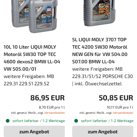
5L LIQUI MOLY 3707 TOP
10L 10 Liter LIQUI MOLY
TEC 4200 5W30 Motoröl
Motoröl 5W30 TOP TEC
NEW GEN für VW 504.00
4600 dexos2 BMW LL-04
507.00 BMW LL-04
VW 505.00/01
weitere Freigaben: MB
weitere Freigaben: MB
229.31/51/52 PORSCHE C30
229.31 229.51 229.52
| inkl. Ölwechselzettel
86,95 EUR
50,85 EUR
8,70 EUR pro 1 l
10,17 EUR pro 1 l
inkl. gesetzl. MwSt., zzgl.
Versandkosten
inkl. gesetzl. MwSt., zzgl.
Versandkosten
sofort lieferbar / 1-2 Werktage
sofort lieferbar / 1-2 Werktage
zum Angebot
zum Angebot