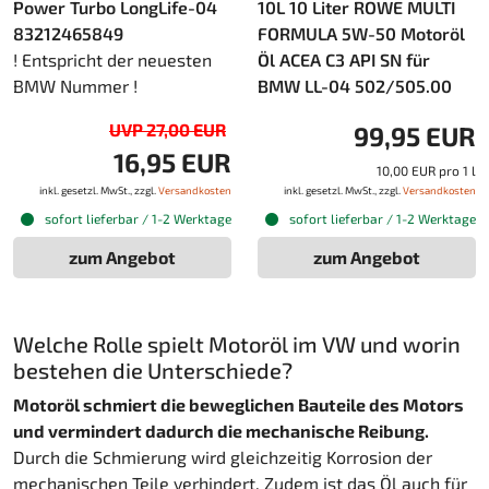
Power Turbo LongLife-04
10L 10 Liter ROWE MULTI
83212465849
FORMULA 5W-50 Motoröl
! Entspricht der neuesten
Öl ACEA C3 API SN für
BMW Nummer !
BMW LL-04 502/505.00
UVP 27,00 EUR
99,95 EUR
16,95 EUR
10,00 EUR pro 1 l
inkl. gesetzl. MwSt., zzgl.
Versandkosten
inkl. gesetzl. MwSt., zzgl.
Versandkosten
sofort lieferbar / 1-2 Werktage
sofort lieferbar / 1-2 Werktage
zum Angebot
zum Angebot
Welche Rolle spielt Motoröl im VW und worin
bestehen die Unterschiede?
Motoröl schmiert die beweglichen Bauteile des Motors
und vermindert dadurch die mechanische Reibung.
Durch die Schmierung wird gleichzeitig Korrosion der
mechanischen Teile verhindert. Zudem ist das Öl auch für