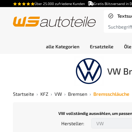
Über 25.000 zufriedene Kunden
Gratis Blitzversand in 
Textsu
alle Kategorien
Ersatzteile
Öle
VW Br
Startseite
KFZ
VW
Bremsen
Bremsschläuche
VW vollständig auswählen, um passen
Hersteller: