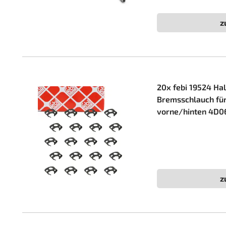
z
20x febi 19524 Hal
Bremsschlauch f
vorne/hinten 4D0
z