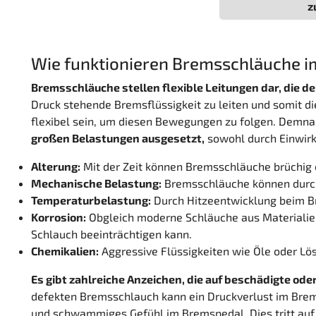
z
Wie funktionieren Bremsschläuche i
Bremsschläuche stellen flexible Leitungen dar, die
Druck stehende Bremsflüssigkeit zu leiten und somit d
flexibel sein, um diesen Bewegungen zu folgen. Demnach
großen Belastungen ausgesetzt,
sowohl durch Einwirke
Alterung:
Mit der Zeit können Bremsschläuche brüchig
Mechanische Belastung:
Bremsschläuche können durch 
Temperaturbelastung:
Durch Hitzeentwicklung beim Br
Korrosion:
Obgleich moderne Schläuche aus Materialien 
Schlauch beeinträchtigen kann.
Chemikalien:
Aggressive Flüssigkeiten wie Öle oder Lö
Es gibt zahlreiche Anzeichen, die auf beschädigte o
defekten Bremsschlauch kann ein Druckverlust im Bremss
und schwammiges Gefühl im Bremspedal. Dies tritt auf,