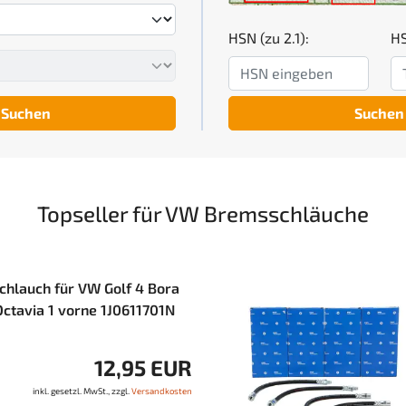
HSN (zu 2.1):
HS
Suchen
Suchen
Topseller für VW Bremsschläuche
chlauch für VW Golf 4 Bora
Octavia 1 vorne 1J0611701N
12,95 EUR
inkl. gesetzl. MwSt., zzgl.
Versandkosten