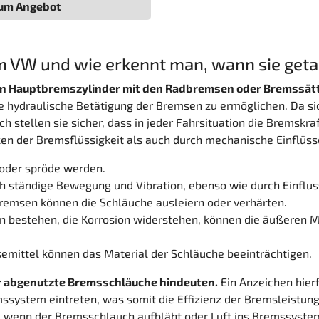
um Angebot
m VW und wie erkennt man, wann sie ge
 den Hauptbremszylinder mit den Radbremsen oder Bremssät
ie hydraulische Betätigung der Bremsen zu ermöglichen. Da s
 stellen sie sicher, dass in jeder Fahrsituation die Bremskra
n der Bremsflüssigkeit als auch durch mechanische Einflüsse
 oder spröde werden.
ständige Bewegung und Vibration, ebenso wie durch Einflus
emsen können die Schläuche ausleiern oder verhärten.
bestehen, die Korrosion widerstehen, können die äußeren Meta
semittel können das Material der Schläuche beeinträchtigen.
der abgenutzte Bremsschläuche hindeuten.
Ein Anzeichen hierf
ystem eintreten, was somit die Effizienz der Bremsleistung r
 wenn der Bremsschlauch aufbläht oder Luft ins Bremssystem 