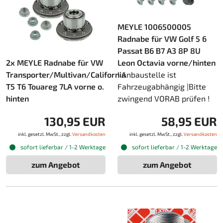
MEYLE 1006500005
Radnabe für VW Golf 5 6
Passat B6 B7 A3 8P 8U
2x MEYLE Radnabe für VW
Leon Octavia vorne/hinten
Transporter/Multivan/California
! Anbaustelle ist
T5 T6 Touareg 7LA vorne o.
Fahrzeugabhängig |Bitte
hinten
zwingend VORAB prüfen !
130,95 EUR
58,95 EUR
inkl. gesetzl. MwSt., zzgl.
Versandkosten
inkl. gesetzl. MwSt., zzgl.
Versandkosten
sofort lieferbar / 1-2 Werktage
sofort lieferbar / 1-2 Werktage
zum Angebot
zum Angebot