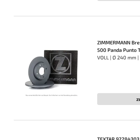
ZIMMERMANN Brems
500 Panda Punto T
VOLL | Ø 240 mm 
z
TEXTAR 92284303 