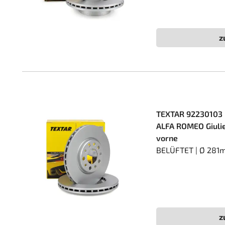
z
TEXTAR 92230103 
ALFA ROMEO Giulie
vorne
BELÜFTET | Ø 281
z