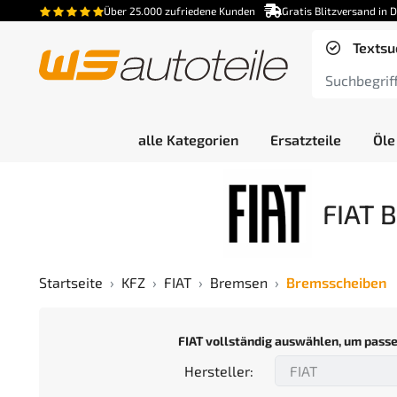
Über 25.000 zufriedene Kunden
Gratis Blitzversand in 
Textsu
alle Kategorien
Ersatzteile
Öle
FIAT 
Startseite
KFZ
FIAT
Bremsen
Bremsscheiben
FIAT vollständig auswählen, um pass
Hersteller: