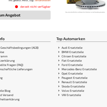
inkl. gesetzl. MwSt., zzgl.
Versandkosten
derzeit nicht verfügbar
um Angebot
nfo
Top Automarken
 Geschäftsbedingungen (AGB)
Audi Ersatzteile
ise
BMW Ersatzteile
gramm
Citroen Ersatzteile
zerklärung
Fiat Ersatzteile
ellte Fragen (FAQ)
Ford Ersatzteile
nschaftliche Lieferungen
Mercedes-Benz Ersatzteile
Opel Ersatzteile
ng
Peugeot Ersatzteile
Renault Ersatzteile
Skoda Ersatzteile
ile Blog
Volvo Ersatzteile
nd Versand
VW Ersatzteile
iheitserklärung