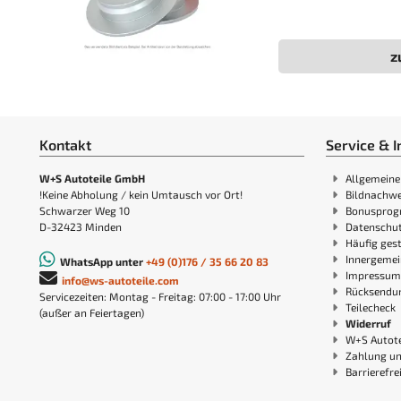
z
Kontakt
Service & I
W+S Autoteile GmbH
Allgemeine
!Keine Abholung / kein Umtausch vor Ort!
Bildnachwe
Schwarzer Weg 10
Bonuspro
D-32423 Minden
Datenschut
Häufig gest
Innergemei
WhatsApp unter
+49 (0)176 / 35 66 20 83
Impressum
info@ws-autoteile.com
Rücksendu
Servicezeiten: Montag - Freitag: 07:00 - 17:00 Uhr
Teilecheck
(außer an Feiertagen)
Widerruf
W+S Autote
Zahlung u
Barrierefre