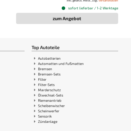
inkl. gesetzl. MwSt., zzgl.
Versandkosten
sofort lieferbar / 1-2 Werktage
zum Angebot
Top Autoteile
Autobatterien
Automatten und Fußmatten
Bremsen
Bremsen-Sets
Filter
Filter-Sets
Marderschutz
Ölwechsel-Sets
Riemenantrieb
Scheibenwischer
Scheinwerfer
Sensorik
Zündanlage