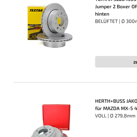
Jumper 2 Boxer O
hinten
BELÜFTET | Ø 300
z
HERTH+BUSS JAKO
für MAZDA MX-5 4 
VOLL | Ø 279,8mm