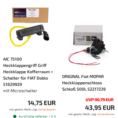
AIC 75100
Heckklappengriff Griff
Heckklappe Kofferraum +
ORIGINAL Fiat MOPAR
Schalter für FIAT Doblo
Heckklappenschloss
51829929
Schloß 500L 52217239
mit Microschalter
UVP 90,79 EUR
14,75 EUR
43,95 EUR
inkl. gesetzl. MwSt., zzgl.
Versandkosten
inkl. gesetzl. MwSt., zzgl.
Versandkosten
kurzfristig lieferbar / 3-4