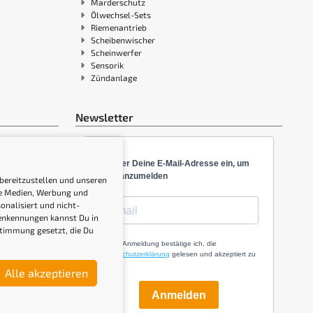
Marderschutz
Ölwechsel-Sets
Riemenantrieb
Scheibenwischer
Scheinwerfer
Sensorik
Zündanlage
Newsletter
Gib hier Deine E-Mail-Adresse ein, um
Dich anzumelden
 bereitzustellen und unseren
ale Medien, Werbung und
onalisiert und nicht-
genkennungen kannst Du in
stimmung gesetzt, die Du
Mit der Anmeldung bestätige ich, die
Datenschutzerklärung
gelesen und akzeptiert zu
haben.
Alle akzeptieren
Anmelden