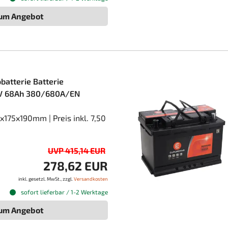
um Angebot
batterie Batterie
12V 68Ah 380/680A/EN
175x190mm | Preis inkl. 7,50
UVP 415,14 EUR
278,62 EUR
inkl. gesetzl. MwSt., zzgl.
Versandkosten
sofort lieferbar / 1-2 Werktage
um Angebot