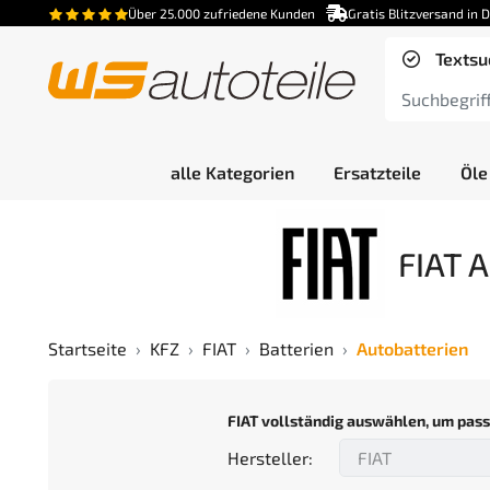
Über 25.000 zufriedene Kunden
Gratis Blitzversand in 
Textsu
alle Kategorien
Ersatzteile
Öle
FIAT 
Startseite
KFZ
FIAT
Batterien
Autobatterien
FIAT vollständig auswählen, um pass
Hersteller: