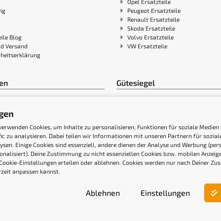
Opel Ersatzteile
ng
Peugeot Ersatzteile
Renault Ersatzteile
Skoda Ersatzteile
ile Blog
Volvo Ersatzteile
nd Versand
VW Ersatzteile
iheitserklärung
en
Gütesiegel
ngen
verwenden Cookies, um Inhalte zu personalisieren, Funktionen für soziale Medien
fic zu analysieren. Dabei teilen wir Informationen mit unseren Partnern für sozi
ysen. Einige Cookies sind essenziell, andere dienen der Analyse und Werbung (pers
onalisiert). Deine Zustimmung zu nicht essenziellen Cookies bzw. mobilen Anzei
Cookie-Einstellungen erteilen oder ablehnen. Cookies werden nur nach Deiner Zu
rzeit anpassen kannst.
Ablehnen
Einstellungen