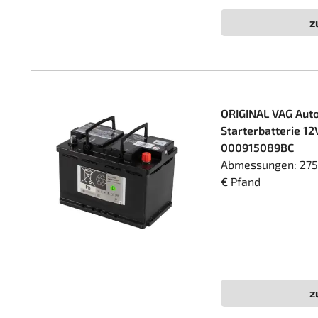
z
ORIGINAL VAG Auto
Starterbatterie 
000915089BC
Abmessungen: 275x
€ Pfand
z