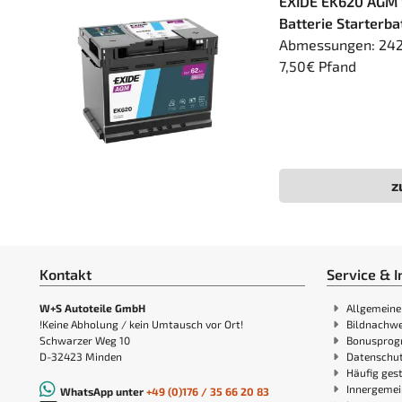
EXIDE EK620 AGM 
Batterie Starterb
Abmessungen: 242 x
7,50€ Pfand
z
Kontakt
Service & I
W+S Autoteile GmbH
Allgemeine
!Keine Abholung / kein Umtausch vor Ort!
Bildnachwe
Schwarzer Weg 10
Bonuspro
D-32423 Minden
Datenschut
Häufig gest
Innergemei
WhatsApp unter
+49 (0)176 / 35 66 20 83