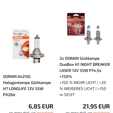
2x OSRAM Glühlampe
DuoBox H1 NIGHT BREAKER
LASER 12V 55W P14,5s
OSRAM 64210L
+150%
Halogenlampe Glühlampe
+150 % MEHR LICHT | +20
H7 LONGLIFE 12V 55W
% WEIßERES LICHT | +150
PX26d
m SICHT
6,85 EUR
21,95 EUR
inkl. gesetzl. MwSt., zzgl.
Versandkosten
inkl. gesetzl. MwSt., zzgl.
Versandkosten