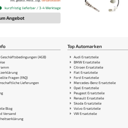
inkl. gesetzl. MwSt., zzgl.
Versandkosten
kurzfristig lieferbar / 3-4 Werktage
um Angebot
nfo
Top Automarken
 Geschäftsbedingungen (AGB)
Audi Ersatzteile
ise
BMW Ersatzteile
gramm
Citroen Ersatzteile
zerklärung
Fiat Ersatzteile
ellte Fragen (FAQ)
Ford Ersatzteile
nschaftliche Lieferungen
Mercedes-Benz Ersatzteile
Opel Ersatzteile
ng
Peugeot Ersatzteile
Renault Ersatzteile
Skoda Ersatzteile
ile Blog
Volvo Ersatzteile
nd Versand
VW Ersatzteile
iheitserklärung