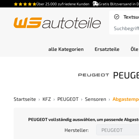
Über 25.000 zufriedene Kunden
Gratis Blitzversand in 
Textsu
alle Kategorien
Ersatzteile
Öle
PEUGE
Startseite
KFZ
PEUGEOT
Sensoren
Abgastemp
PEUGEOT vollständig auswählen, um passende Abgast
Hersteller: