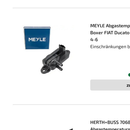
MEYLE Abgastempe
Boxer FIAT Ducato
4-6
Einschränkungen b
z
HERTH+BUSS 706
Abgastemperaturs