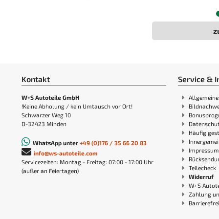
z
Kontakt
Service & I
W+S Autoteile GmbH
Allgemeine
!Keine Abholung / kein Umtausch vor Ort!
Bildnachwe
Schwarzer Weg 10
Bonuspro
D-32423 Minden
Datenschut
Häufig gest
Innergemei
WhatsApp unter
+49 (0)176 / 35 66 20 83
Impressum
info@ws-autoteile.com
Rücksendu
Servicezeiten: Montag - Freitag: 07:00 - 17:00 Uhr
Teilecheck
(außer an Feiertagen)
Widerruf
W+S Autote
Zahlung u
Barrierefre