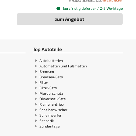
inkl. gesetzl. MwSt., zzgl.
Versandkosten
kurzfristig lieferbar / 2-3 Werktage
zum Angebot
Top Autoteile
Autobatterien
Automatten und Fußmatten
Bremsen
Bremsen-Sets
Filter
Filter-Sets
Marderschutz
Ölwechsel-Sets
Riemenantrieb
Scheibenwischer
Scheinwerfer
Sensorik
Zündanlage