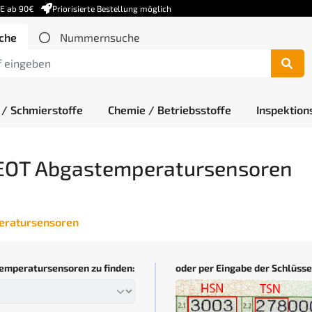
DE ab 90€
Priorisierte Bestellung möglich
che
Nummernsuche
 / Schmierstoffe
Chemie / Betriebsstoffe
Inspektion
OT Abgastemperatursensoren
eratursensoren
emperatursensoren zu finden:
oder per Eingabe der Schlüs