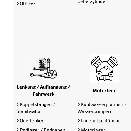
Geberzylinder
Ölfilter
Lenkung / Aufhängung /
Motorteile
Fahrwerk
Koppelstangen /
Kühlwasserpumpen /
Stabilisator
Wasserpumpen
Querlenker
Ladeluftschläuche
Radlager / Radnaben
Motorlager