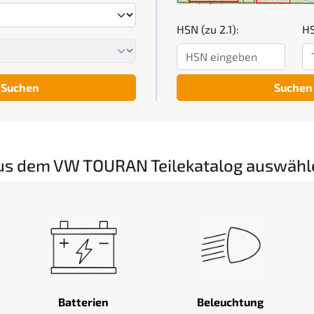
HSN (zu 2.1):
HS
Suchen
Suchen
us dem VW TOURAN Teilekatalog auswähl
Batterien
Beleuchtung