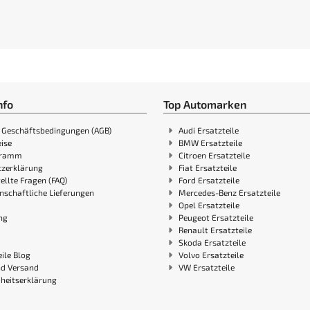
nfo
Top Automarken
 Geschäftsbedingungen (AGB)
Audi Ersatzteile
ise
BMW Ersatzteile
gramm
Citroen Ersatzteile
zerklärung
Fiat Ersatzteile
ellte Fragen (FAQ)
Ford Ersatzteile
nschaftliche Lieferungen
Mercedes-Benz Ersatzteile
Opel Ersatzteile
ng
Peugeot Ersatzteile
Renault Ersatzteile
Skoda Ersatzteile
ile Blog
Volvo Ersatzteile
nd Versand
VW Ersatzteile
iheitserklärung