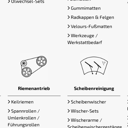
Ölwechsel-Sets
Gummimatten
Radkappen & Felgen
Velours-Fußmatten
Werkzeuge /
Werkstattbedarf
Riemenantrieb
Scheibenreinigung
Keilriemen
Scheibenwischer
Spannrollen /
Wischer-Sets
Umlenkrollen /
Wischerarme /
Führungsrollen
Scheibenwischergestänge