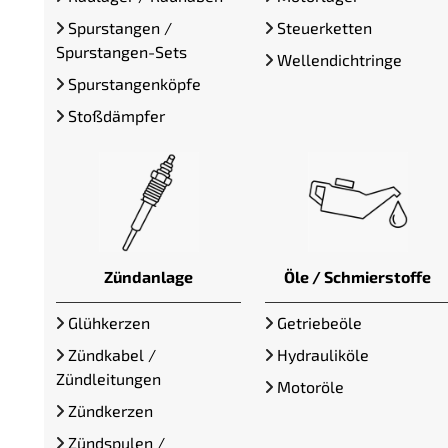
Spurstangen /
Steuerketten
Spurstangen-Sets
Wellendichtringe
Spurstangenköpfe
Stoßdämpfer
Zündanlage
Öle / Schmierstoffe
Glühkerzen
Getriebeöle
Zündkabel /
Hydrauliköle
Zündleitungen
Motoröle
Zündkerzen
Zündspulen /