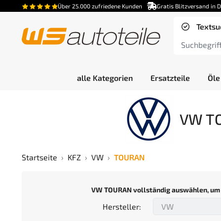
Über 25.000 zufriedene Kunden
Gratis Blitzversand in 
Textsu
alle Kategorien
Ersatzteile
Öle
VW TO
Startseite
KFZ
VW
TOURAN
VW TOURAN vollständig auswählen, um p
Hersteller: