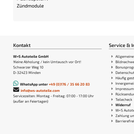
Zündmodule
Kontakt
Service & I
W+S Autoteile GmbH
Allgemeine
!Keine Abholung / kein Umtausch vor Ort!
Bildnachwe
Schwarzer Weg 10
Bonuspro
D-32423 Minden
Datenschut
Häufig gest
Innergemei
WhatsApp unter
+49 (0)176 / 35 66 20 83
Impressum
info@ws-autoteile.com
Rücksendu
Servicezeiten: Montag - Freitag: 07:00 - 17:00 Uhr
Teilecheck
(außer an Feiertagen)
Widerruf
W+S Autote
Zahlung u
Barrierefre