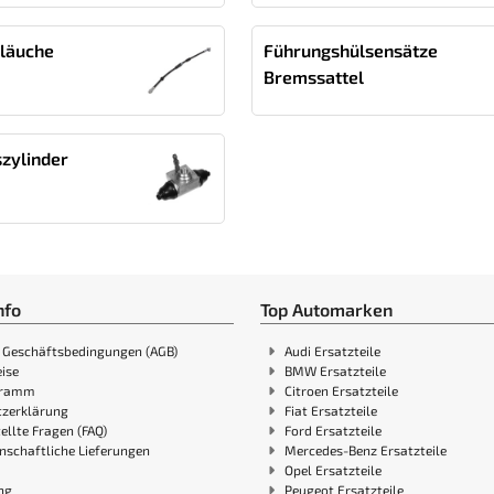
läuche
Führungshülsensätze
Bremssattel
zylinder
nfo
Top Automarken
 Geschäftsbedingungen (AGB)
Audi Ersatzteile
ise
BMW Ersatzteile
gramm
Citroen Ersatzteile
zerklärung
Fiat Ersatzteile
ellte Fragen (FAQ)
Ford Ersatzteile
nschaftliche Lieferungen
Mercedes-Benz Ersatzteile
Opel Ersatzteile
ng
Peugeot Ersatzteile