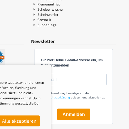
Riemenantrieb
Scheibenwischer
Scheinwerfer
Sensorik
Zündanlage
Newsletter
Gib hier Deine E-Mail-Adresse ein, um
Dich anzumelden
 bereitzustellen und unseren
ale Medien, Werbung und
onalisiert und nicht-
Mit der Anmeldung bestätige ich, die
Datenschutzerklärung
gelesen und akzeptiert zu
genkennungen kannst Du in
haben.
stimmung gesetzt, die Du
Anmelden
Alle akzeptieren