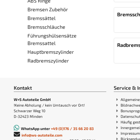
ABS Ringe
Bremsen Zubehör
Bremssch
Bremssättel
Bremsschläuche
Führungshülsensätze
Bremssattel
Radbrems
Hauptbremszylinder
Radbremszylinder
Kontakt
Service & I
W+S Autoteile GmbH
Allgemeine
!Keine Abholung / kein Umtausch vor Ort!
Bildnachwe
Schwarzer Weg 10
Bonuspro
D-32423 Minden
Datenschut
Häufig gest
Innergemei
WhatsApp unter
+49 (0)176 / 35 66 20 83
Impressum
info@ws-autoteile.com
Rücksendu