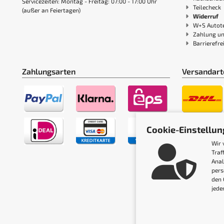
Servicezeiten: Montag - Freitag: 07:00 - 17:00 Uhr
Teilecheck
(außer an Feiertagen)
Widerruf
W+S Autote
Zahlung u
Barrierefre
Zahlungsarten
Versandart
Cookie-Einstellu
Wir 
Traf
Anal
pers
den 
jede