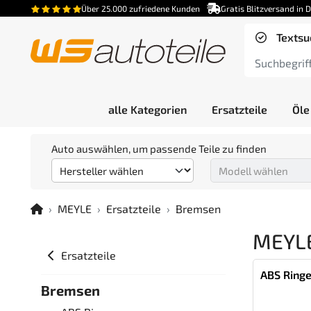
Über 25.000 zufriedene Kunden
Gratis Blitzversand in 
Textsu
alle Kategorien
Ersatzteile
Öle
Auto auswählen, um passende Teile zu finden
MEYLE
Ersatzteile
Bremsen
MEYL
Ersatzteile
ABS Ring
Bremsen