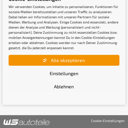
Wir verwenden Cookies, um Inhalte zu personalisieren, Funktionen für
soziale Medien bereitzustellen und unseren Traffic zu analysieren.
Dabei teilen wir Informationen mit unseren Partnern für soziale
Newsletter
Medien, Werbung und Analysen. Einige Cookies sind essenziell, andere
dienen der Analyse und Werbung (personalisiert und nicht-
personalisiert). Deine Zustimmung zu nicht essenziellen Cookies bzw.
mobilen Anzeigenkennungen kannst Du in den Cookie-Einstellungen
Gib hier Deine E-Mail-Adresse ein, um Dich
erteilen oder ablehnen. Cookies werden nur nach Deiner Zustimmung
anzumelden
gesetzt, die Du jederzeit anpassen kannst.
Alle akzeptieren
Einstellungen
Mit der Anmeldung bestätige ich, die
Datenschutzerklärung
gelesen und akzeptiert zu haben.
Ablehnen
Anmelden
Cookie-Einstellungen