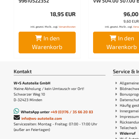
99610522352
VW 504.00 507.00 B
18,95 EUR
96,00
9,60 EUR 
inkl. gesetzl. MwSt., zzgl.
Versandkosten
inkl. gesetzl. MwSt., zzgl.
Vers
In den
In den
Warenkorb
Warenkorb
Kontakt
Service & I
W+S Autoteile GmbH
Allgemeine
!Keine Abholung / kein Umtausch vor Ort!
Bildnachwe
Schwarzer Weg 10
Bonuspro
D-32423 Minden
Datenschut
Häufig gest
Innergemei
WhatsApp unter
+49 (0)176 / 35 66 20 83
Impressum
info@ws-autoteile.com
Rücksendu
Servicezeiten: Montag - Freitag: 07:00 - 17:00 Uhr
Teilecheck
(außer an Feiertagen)
Widerruf
W+S Autote