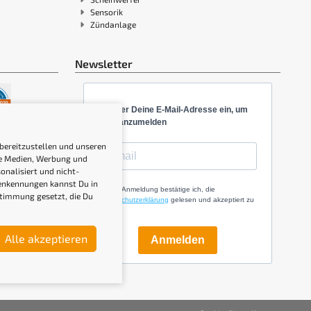
Sensorik
Zündanlage
Newsletter
Gib hier Deine E-Mail-Adresse ein, um
Dich anzumelden
 bereitzustellen und unseren
ale Medien, Werbung und
onalisiert und nicht-
genkennungen kannst Du in
Mit der Anmeldung bestätige ich, die
stimmung gesetzt, die Du
Datenschutzerklärung
gelesen und akzeptiert zu
haben.
Alle akzeptieren
Anmelden