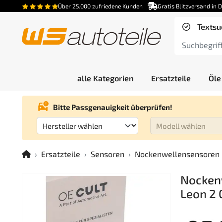
Über 25.000 zufriedene Kunden
Gratis Blitzversand in 
Textsu
alle Kategorien
Ersatzteile
Öle
Bitte Passgenauigkeit überprüfen!
Ersatzteile
Sensoren
Nockenwellensensoren
Nockenw
Leon 2 