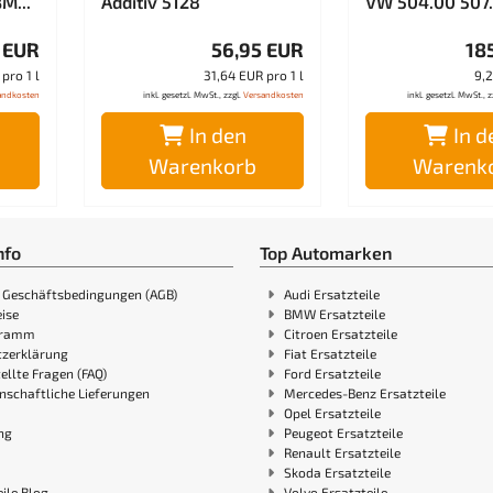
M...
Additiv 5128
VW 504.00 507.
 EUR
56,95 EUR
18
pro 1 l
31,64 EUR pro 1 l
9,2
andkosten
inkl. gesetzl. MwSt., zzgl.
Versandkosten
inkl. gesetzl. MwSt., z
In den
In d
Warenkorb
Warenk
nfo
Top Automarken
 Geschäftsbedingungen (AGB)
Audi Ersatzteile
ise
BMW Ersatzteile
gramm
Citroen Ersatzteile
zerklärung
Fiat Ersatzteile
ellte Fragen (FAQ)
Ford Ersatzteile
nschaftliche Lieferungen
Mercedes-Benz Ersatzteile
Opel Ersatzteile
ng
Peugeot Ersatzteile
Renault Ersatzteile
Skoda Ersatzteile
ile Blog
Volvo Ersatzteile