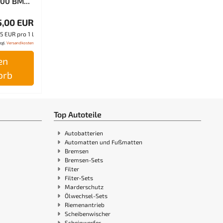
00 BM...
5,00 EUR
5 EUR pro 1 l
zgl.
Versandkosten
en
orb
Top Autoteile
Autobatterien
Automatten und Fußmatten
Bremsen
Bremsen-Sets
Filter
Filter-Sets
Marderschutz
Ölwechsel-Sets
Riemenantrieb
Scheibenwischer
Scheinwerfer