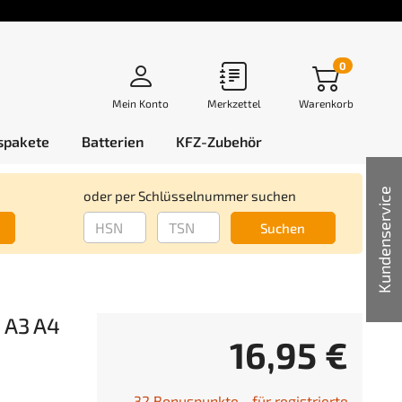
0
Mein Konto
Merkzettel
Warenkorb
spakete
Batterien
KFZ-Zubehör
Kundenservice
oder per Schlüsselnummer suchen
Suchen
 A3 A4
16,95 €
32 Bonuspunkte - für registrierte