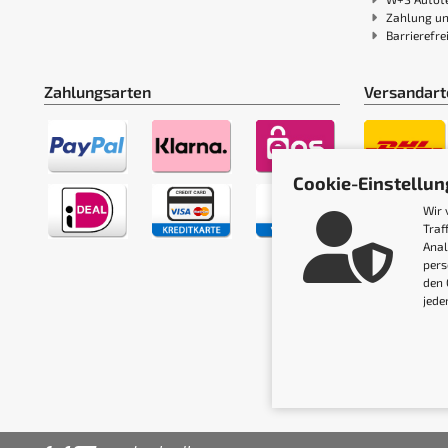
Zahlung u
Barrierefre
Zahlungsarten
Versandart
Cookie-Einstellu
Wir 
Traf
Anal
pers
den 
jede